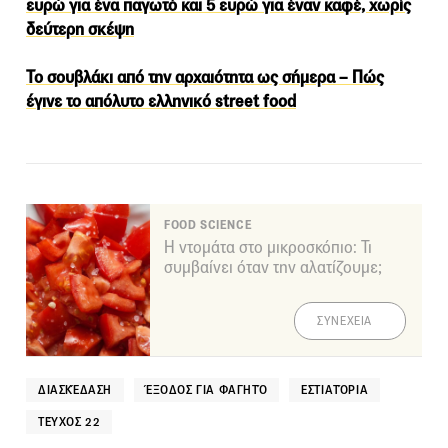
ευρώ για ένα παγωτό και 5 ευρώ για έναν καφέ, χωρίς
δεύτερη σκέψη
Το σουβλάκι από την αρχαιότητα ως σήμερα – Πώς
έγινε το απόλυτο ελληνικό street food
FOOD SCIENCE
Η ντομάτα στο μικροσκόπιο: Τι
συμβαίνει όταν την αλατίζουμε;
ΣΥΝΕΧΕΙΑ
ΔΙΑΣΚΈΔΑΣΗ
ΈΞΟΔΟΣ ΓΙΑ ΦΑΓΗΤΌ
ΕΣΤΙΑΤΌΡΙΑ
ΤΕΎΧΟΣ 22