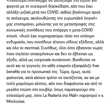
«Παλιότερα συνηθίζαμε να ταυτίζουμε την έξοδο για
φαγητό με τη νυχτερινή διασκέδαση, κάτι που έχει
αλλάξει ριζικά μετά τον COVID, καθώς βγαίνουμε αργά
το απόγευμα, ακολουθώντας την ευρωπαϊκή λογική»
μας επισημαίνει, μιλώντας για τις μεταστροφές στις
κοινωνικές συνήθειες που επέφερε η μετα-COVID
εποχή. «Αυτό έχει συμπαρασύρει τόσο την επίσημη
ενδυμασία, που συνόδευε τέτοιου είδους εξόδους, αλλά
και όλο το σκεπτικό. Συνήθως, όλοι όσοι έβγαιναν νωρίς
ήταν στελέχη επιχειρήσεων και δεν το έβλεπαν ως
έξοδο, αλλά ως corporate συνάντηση. Βοηθούσε σε
αυτό και το γεγονός ότι κάθε εταιρεία εξασφάλιζε free
benefits για το προσωπικό της. Τώρα, όμως, αυτά
φαίνονται, κατά κάποιο τρόπο να ταυτίζονται, αν και με
πολύ μικρότερο κόστος, κάτι που διαφαίνεται και από τη
μεγάλη πτώση στο κουβέρ, όπως παρατηρούμε στο
εστιατόριό μας, στην La Pasteria στο Mall» παρατηρεί η κ.
Μπελούκα.