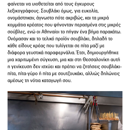
φαίνεται να υιοθετείται από τους έγκυρους
λεξικογράφους. Σουβλάκι όμως, για ευκολία,
ονομάστηκαν, άγνωστο πότε ακριβώς, και τα μικρά
κομμάτια κρέατος που ψήνονταν περασμένα στις μικρές
σούβλες, ενώ οι Αθηναίοι το πήγαν ένα βήμα παρακάτω.
Ονόμασαν και το τελικό προϊόν σουβλάκι, δηλαδή το
κάθε είδους κρέας που τυλίγεται σε πίτα μαζί με
διάφορα γευστικά παραφερνάλια. Έτσι, δημιουργήθηκε
μια χαριτωμένη σύγχυση, μια και στη Θεσσαλονίκη αυτή
η γενίκευση δεν ισχύει και πρέπει να ζητήσεις σουβλάκι-
πίτα, πίτα-γύρο ή πίτα με σουτζουκάκι, αλλιώς δηλώνεις
αμέσως τη νότια καταγωγή σου.