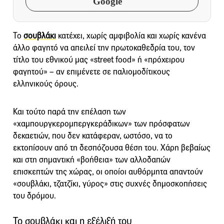
Google
Το
σουβλάκι
κατέχει, χωρίς αμφιβολία και χωρίς κανένα
άλλο φαγητό να απειλεί την πρωτοκαθεδρία του, τον
τίτλο του εθνικού μας «street food» ή «πρόχειρου
φαγητού» – αν επιμένετε σε παλιομοδίτικους
ελληνικούς όρους.
Και τούτο παρά την επέλαση των
«χαμπουργκερομπεργκεράδικων» των πρόσφατων
δεκαετιών, που δεν κατάφεραν, ωστόσο, να το
εκτοπίσουν από τη δεσπόζουσα θέση του. Χάρη βεβαίως
και στη σημαντική «βοήθεια» των αλλοδαπών
επισκεπτών της χώρας, οι οποίοι αυθόρμητα απαντούν
«σουβλάκι, τζατζίκι, γύρος» στις συχνές δημοσκοπήσεις
του δρόμου.
Το σουβλάκι και η εξέλιξή του