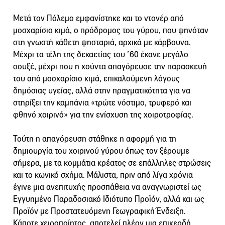
Μετά τον Πόλεμο εμφανίστηκε και το ντονέρ από
μοσχαρίσιο κιμά, ο πρόδρομος του γύρου, που ψηνόταν
στη γνωστή κάθετη ψησταριά, αρχικά με κάρβουνα.
Μέχρι τα τέλη της δεκαετίας του ’60 έκανε μεγάλο
σουξέ, μέχρι που η χούντα απαγόρευσε την παρασκευή
του από μοσχαρίσιο κιμά, επικαλούμενη λόγους
δημόσιας υγείας, αλλά στην πραγματικότητα για να
στηρίξει την καμπάνια «τρώτε νόστιμο, τρυφερό και
φθηνό χοιρινό» για την ενίσχυση της χοιροτροφίας.
Τούτη η απαγόρευση στάθηκε η αφορμή για τη
δημιουργία του χοιρινού γύρου όπως τον ξέρουμε
σήμερα, με τα κομμάτια κρέατος σε επάλληλες στρώσεις
και το κωνικό σχήμα. Μάλιστα, πριν από λίγα χρόνια
έγινε μια ανεπιτυχής προσπάθεια να αναγνωριστεί ως
Εγγυημένο Παραδοσιακό Ιδιότυπο Προϊόν, αλλά και ως
Προϊόν με Προστατευόμενη Γεωγραφική Ένδειξη.
Κάποτε χειροποίητος, αποτελεί πλέον μια επικερδή