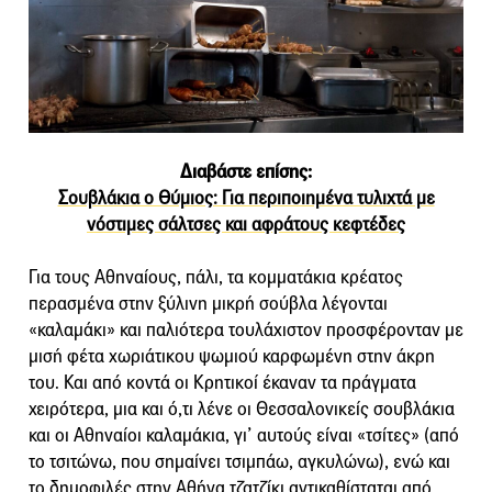
Διαβάστε επίσης:
Σουβλάκια ο Θύμιος: Για περιποιημένα τυλιχτά με
νόστιμες σάλτσες και αφράτους κεφτέδες
Για τους Αθηναίους, πάλι, τα κομματάκια κρέατος
περασμένα στην ξύλινη μικρή σούβλα λέγονται
«καλαμάκι» και παλιότερα τουλάχιστον προσφέρονταν με
μισή φέτα χωριάτικου ψωμιού καρφωμένη στην άκρη
του. Και από κοντά οι Κρητικοί έκαναν τα πράγματα
χειρότερα, μια και ό,τι λένε οι Θεσσαλονικείς σουβλάκια
και οι Αθηναίοι καλαμάκια, γι’ αυτούς είναι «τσίτες» (από
το τσιτώνω, που σημαίνει τσιμπάω, αγκυλώνω), ενώ και
το δημοφιλές στην Αθήνα τζατζίκι αντικαθίσταται από