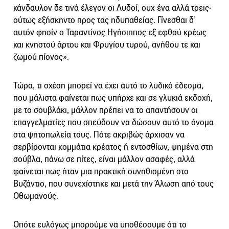
κάνδαυλον δε τινά έλεγον οι Λυδοί, ουχ ένα αλλά τρεις·
ούτως εξήσκηντο προς τας ηδυπαθείας. Γίνεσθαι δ’
αυτόν φησίν ο Ταραντίνος Ηγήσιππος εξ εφθού κρέως
και κνηστού άρτου και Φρυγίου τυρού, ανήθου τε και
ζωμού πίονος».
Τώρα, τι σχέση μπορεί να έχει αυτό το λυδικό έδεσμα,
που μάλιστα φαίνεται πως υπήρχε και σε γλυκιά εκδοχή,
με το σουβλάκι, μάλλον πρέπει να το απαντήσουν οι
επαγγελματίες που σπεύδουν να δώσουν αυτό το όνομα
στα ψητοπωλεία τους. Πότε ακριβώς άρχισαν να
σερβίρονται κομμάτια κρέατος ή εντοσθίων, ψημένα στη
σούβλα, πάνω σε πίτες, είναι μάλλον ασαφές, αλλά
φαίνεται πως ήταν μια πρακτική συνηθισμένη στο
Βυζάντιο, που συνεχίστηκε και μετά την Άλωση από τους
Οθωμανούς.
Οπότε ευλόγως μπορούμε να υποθέσουμε ότι το