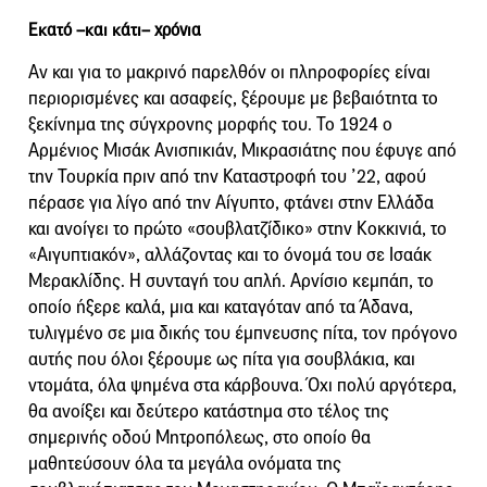
Εκατό –και κάτι– χρόνια
Αν και για το μακρινό παρελθόν οι πληροφορίες είναι
περιορισμένες και ασαφείς, ξέρουμε με βεβαιότητα το
ξεκίνημα της σύγχρονης μορφής του. Το 1924 ο
Αρμένιος Μισάκ Ανισπικιάν, Μικρασιάτης που έφυγε από
την Τουρκία πριν από την Καταστροφή του ’22, αφού
πέρασε για λίγο από την Αίγυπτο, φτάνει στην Ελλάδα
και ανοίγει το πρώτο «σουβλατζίδικο» στην Κοκκινιά, το
«Αιγυπτιακόν», αλλάζοντας και το όνομά του σε Ισαάκ
Μερακλίδης. Η συνταγή του απλή. Αρνίσιο κεμπάπ, το
οποίο ήξερε καλά, μια και καταγόταν από τα Άδανα,
τυλιγμένο σε μια δικής του έμπνευσης πίτα, τον πρόγονο
αυτής που όλοι ξέρουμε ως πίτα για σουβλάκια, και
ντομάτα, όλα ψημένα στα κάρβουνα. Όχι πολύ αργότερα,
θα ανοίξει και δεύτερο κατάστημα στο τέλος της
σημερινής οδού Μητροπόλεως, στο οποίο θα
μαθητεύσουν όλα τα μεγάλα ονόματα της