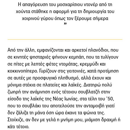
Η απαγόρευση του μοσχαρίσιου ντονέρ από τη
χούντα στάθηκε η αφορμή για τη δημιουργία του
χοιρινού γύρου όπως τον ξέρουμε σήμερα
Από την άλλη, εμφανίζονται και αρκετοί πλανόδιοι, που
σε κινητές ψησταριές ψήνουν κεμπάπ, που τα τυλίγουν
σε πίτες με λεπτές φέτες ντομάτας, κρεμμύδι και
κοκκινοπίπερο. Γυρίζουν στις γειτονιές, κατά προτίμηση
σε αυτές με προσφυγικό πληθυσμό, αλλά έχουν και
μόνιμα στέκια σε πλατείες και λαϊκές. Διατηρώ πολύ
ζωηρή την ανάμνηση ενός τέτοιου σουβλατζή στην
είσοδο της λαϊκής της Νέας Ιωνίας, στα τέλη του ’50,
που το σουβλάκι του αποτελούσε την ανταμοιβή γιατί
δεν ζάλιζα τη μάνα όση ώρα έκανε τα ψώνια της.
Στοίχιζε, αν δεν με γελά η μνήμη μου, μιάμιση δραχμή ή
κάτι τέτοιο.