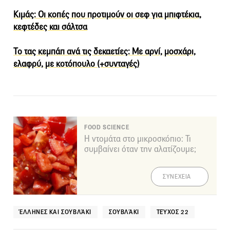
Κιμάς: Οι κοπές που προτιμούν οι σεφ για μπιφτέκια,
κεφτέδες και σάλτσα
Το τας κεμπάπ ανά τις δεκαετίες: Με αρνί, μοσχάρι,
ελαφρύ, με κοτόπουλο (+συνταγές)
FOOD SCIENCE
Η ντομάτα στο μικροσκόπιο: Τι
συμβαίνει όταν την αλατίζουμε;
ΣΥΝΕΧΕΙΑ
ΈΛΛΗΝΕΣ ΚΑΙ ΣΟΥΒΛΆΚΙ
ΣΟΥΒΛΆΚΙ
ΤΕΎΧΟΣ 22