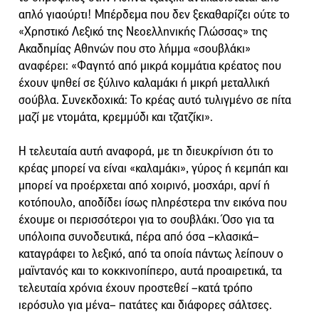
απλό γιαούρτι! Μπέρδεμα που δεν ξεκαθαρίζει ούτε το
«Χρηστικό Λεξικό της Νεοελληνικής Γλώσσας» της
Ακαδημίας Αθηνών που στο λήμμα «σουβλάκι»
αναφέρει: «Φαγητό από μικρά κομμάτια κρέατος που
έχουν ψηθεί σε ξύλινο καλαμάκι ή μικρή μεταλλική
σούβλα. Συνεκδοχικά: Το κρέας αυτό τυλιγμένο σε πίτα
μαζί με ντομάτα, κρεμμύδι και τζατζίκι».
Η τελευταία αυτή αναφορά, με τη διευκρίνιση ότι το
κρέας μπορεί να είναι «καλαμάκι», γύρος ή κεμπάπ και
μπορεί να προέρχεται από χοιρινό, μοσχάρι, αρνί ή
κοτόπουλο, αποδίδει ίσως πληρέστερα την εικόνα που
έχουμε οι περισσότεροι για το σουβλάκι. Όσο για τα
υπόλοιπα συνοδευτικά, πέρα από όσα –κλασικά–
καταγράφει το λεξικό, από τα οποία πάντως λείπουν ο
μαϊντανός και το κοκκινοπίπερο, αυτά προαιρετικά, τα
τελευταία χρόνια έχουν προστεθεί –κατά τρόπο
ιερόσυλο για μένα– πατάτες και διάφορες σάλτσες.