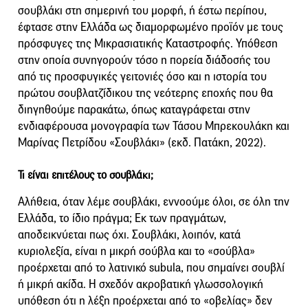
σουβλάκι στη σημερινή του μορφή, ή έστω περίπου,
έφτασε στην Ελλάδα ως διαμορφωμένο προϊόν με τους
πρόσφυγες της Μικρασιατικής Καταστροφής. Υπόθεση
στην οποία συνηγορούν τόσο η πορεία διάδοσής του
από τις προσφυγικές γειτονιές όσο και η ιστορία του
πρώτου σουβλατζίδικου της νεότερης εποχής που θα
διηγηθούμε παρακάτω, όπως καταγράφεται στην
ενδιαφέρουσα μονογραφία των Τάσου Μπρεκουλάκη και
Μαρίνας Πετρίδου «Σουβλάκι» (εκδ. Πατάκη, 2022).
Τι είναι επιτέλους το σουβλάκι;
Αλήθεια, όταν λέμε σουβλάκι, εννοούμε όλοι, σε όλη την
Ελλάδα, το ίδιο πράγμα; Εκ των πραγμάτων,
αποδεικνύεται πως όχι. Σουβλάκι, λοιπόν, κατά
κυριολεξία, είναι η μικρή σούβλα και το «σούβλα»
προέρχεται από το λατινικό subula, που σημαίνει σουβλί
ή μικρή ακίδα. Η σχεδόν ακροβατική γλωσσολογική
υπόθεση ότι η λέξη προέρχεται από το «οβελίας» δεν