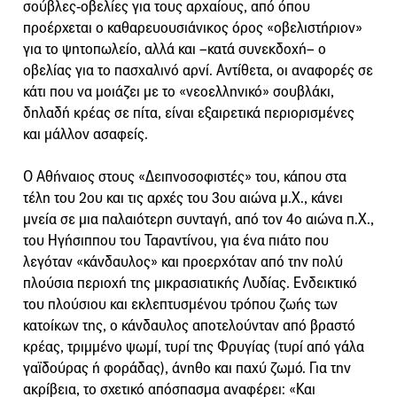
σούβλες-οβελίες για τους αρχαίους, από όπου
προέρχεται ο καθαρευουσιάνικος όρος «οβελιστήριον»
για το ψητοπωλείο, αλλά και –κατά συνεκδοχή– ο
οβελίας για το πασχαλινό αρνί. Αντίθετα, οι αναφορές σε
κάτι που να μοιάζει με το «νεοελληνικό» σουβλάκι,
δηλαδή κρέας σε πίτα, είναι εξαιρετικά περιορισμένες
και μάλλον ασαφείς.
Ο Αθήναιος στους «Δειπνοσοφιστές» του, κάπου στα
τέλη του 2ου και τις αρχές του 3ου αιώνα μ.Χ., κάνει
μνεία σε μια παλαιότερη συνταγή, από τον 4ο αιώνα π.Χ.,
του Ηγήσιππου του Ταραντίνου, για ένα πιάτο που
λεγόταν «κάνδαυλος» και προερχόταν από την πολύ
πλούσια περιοχή της μικρασιατικής Λυδίας. Ενδεικτικό
του πλούσιου και εκλεπτυσμένου τρόπου ζωής των
κατοίκων της, ο κάνδαυλος αποτελούνταν από βραστό
κρέας, τριμμένο ψωμί, τυρί της Φρυγίας (τυρί από γάλα
γαϊδούρας ή φοράδας), άνηθο και παχύ ζωμό. Για την
ακρίβεια, το σχετικό απόσπασμα αναφέρει: «Και