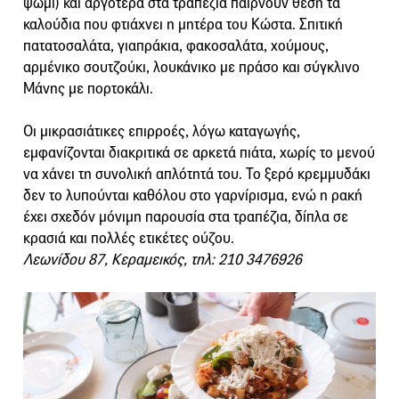
ψωμί) και αργότερα στα τραπέζια παίρνουν θέση τα
καλούδια που φτιάχνει η μητέρα του Κώστα. Σπιτική
πατατοσαλάτα, γιαπράκια, φακοσαλάτα, χούμους,
αρμένικο σουτζούκι, λουκάνικο με πράσο και σύγκλινο
Μάνης με πορτοκάλι.
Οι μικρασιάτικες επιρροές, λόγω καταγωγής,
εμφανίζονται διακριτικά σε αρκετά πιάτα, χωρίς το μενού
να χάνει τη συνολική απλότητά του. Το ξερό κρεμμυδάκι
δεν το λυπούνται καθόλου στο γαρνίρισμα, ενώ η ρακή
έχει σχεδόν μόνιμη παρουσία στα τραπέζια, δίπλα σε
κρασιά και πολλές ετικέτες ούζου.
Λεωνίδου 87, Κεραμεικός, τηλ: 210 3476926