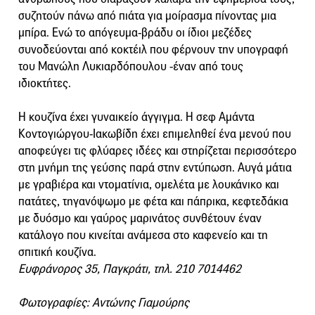
συζητούν πάνω από πιάτα για μοίρασμα πίνοντας μια
μπίρα. Ενώ το απόγευμα-βράδυ οι ίδιοι μεζέδες
συνοδεύονται από κοκτέιλ που φέρνουν την υπογραφή
του Μανώλη Λυκιαρδόπουλου -έναν από τους
ιδιοκτήτες.
Η κουζίνα έχει γυναικείο άγγιγμα. Η σεφ Αμάντα
Κοντογιώργου-Ιακωβίδη έχει επιμεληθεί ένα μενού που
αποφεύγει τις φλύαρες ιδέες και στηρίζεται περισσότερο
στη μνήμη της γεύσης παρά στην εντύπωση. Αυγά μάτια
με γραβιέρα και ντοματίνια, ομελέτα με λουκάνικο και
πατάτες, τηγανόψωμο με φέτα και πάπρικα, κεφτεδάκια
με δυόσμο και γαύρος μαρινάτος συνθέτουν έναν
κατάλογο που κινείται ανάμεσα στο καφενείο και τη
σπιτική κουζίνα.
Ευφράνορος 35, Παγκράτι, τηλ. 210 7014462
Φωτογραφίες: Αντώνης Γιαμούρης