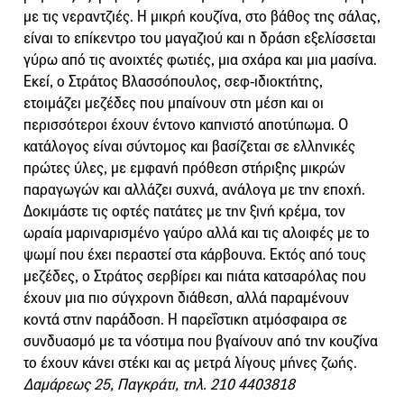
με τις νεραντζιές. Η μικρή κουζίνα, στο βάθος της σάλας,
είναι το επίκεντρο του μαγαζιού και η δράση εξελίσσεται
γύρω από τις ανοιχτές φωτιές, μια σχάρα και μια μασίνα.
Εκεί, ο Στράτος Βλασσόπουλος, σεφ-ιδιοκτήτης,
ετοιμάζει μεζέδες που μπαίνουν στη μέση και οι
περισσότεροι έχουν έντονο καπνιστό αποτύπωμα. O
κατάλογος είναι σύντομος και βασίζεται σε ελληνικές
πρώτες ύλες, με εμφανή πρόθεση στήριξης μικρών
παραγωγών και αλλάζει συχνά, ανάλογα με την εποχή.
Δοκιμάστε τις οφτές πατάτες με την ξινή κρέμα, τον
ωραία μαριναρισμένο γαύρο αλλά και τις αλοιφές με το
ψωμί που έχει περαστεί στα κάρβουνα. Εκτός από τους
μεζέδες, ο Στράτος σερβίρει και πιάτα κατσαρόλας που
έχουν μια πιο σύγχρονη διάθεση, αλλά παραμένουν
κοντά στην παράδοση. Η παρεΐστικη ατμόσφαιρα σε
συνδυασμό με τα νόστιμα που βγαίνουν από την κουζίνα
το έχουν κάνει στέκι και ας μετρά λίγους μήνες ζωής.
Δαμάρεως 25, Παγκράτι, τηλ. 210 4403818