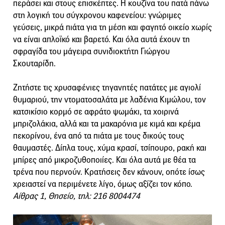
περάσει και στους επισκέπτες. Η κουζίνα του πατά πάνω
στη λογική του σύγχρονου καφενείου: γνώριμες
γεύσεις, μικρά πιάτα για τη μέση και φαγητό οικείο χωρίς
να είναι απλοϊκό και βαρετό. Και όλα αυτά έχουν τη
σφραγίδα του μάγειρα συνιδιοκτήτη Γιώργου
Σκουταρίδη.
Ζητήστε τις χρυσαφένιες τηγανητές πατάτες με αγιολί
θυμαριού, την ντοματοσαλάτα με λαδένια Κιμώλου, τον
κατσικίσιο κορμό σε αφράτο ψωμάκι, τα χοιρινά
μπριζολάκια, αλλά και τα μακαρόνια με κιμά και κρέμα
πεκορίνου, ένα από τα πιάτα με τους δικούς τους
θαυμαστές. Δίπλα τους, χύμα κρασί, τσίπουρο, ρακή και
μπίρες από μικροζυθοποιίες. Και όλα αυτά με θέα τα
τρένα που περνούν. Κρατήσεις δεν κάνουν, οπότε ίσως
χρειαστεί να περιμένετε λίγο, όμως αξίζει τον κόπο.
Αίθρας 1, Θησείο, τηλ: 216 8004474