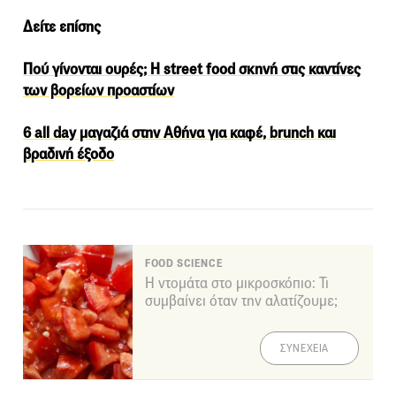
Δείτε επίσης
Πού γίνονται ουρές; H street food σκηνή στις καντίνες
των βορείων προαστίων
6 all day μαγαζιά στην Αθήνα για καφέ, brunch και
βραδινή έξοδο
FOOD SCIENCE
Η ντομάτα στο μικροσκόπιο: Τι
συμβαίνει όταν την αλατίζουμε;
ΣΥΝΕΧΕΙΑ