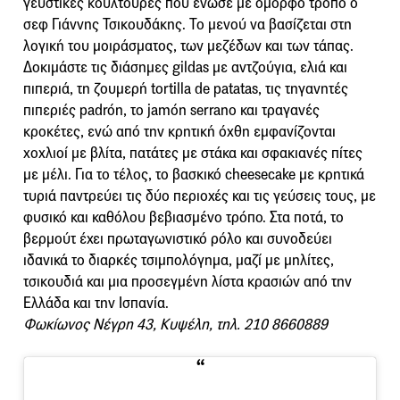
γευστικές κουλτούρες που ένωσε με όμορφο τρόπο ο
σεφ Γιάννης Τσικουδάκης. Το μενού να βασίζεται στη
λογική του μοιράσματος, των μεζέδων και των τάπας.
Δοκιμάστε τις διάσημες gildas με αντζούγια, ελιά και
πιπεριά, τη ζουμερή tortilla de patatas, τις τηγανητές
πιπεριές padrón, το jamón serrano και τραγανές
κροκέτες, ενώ από την κρητική όχθη εμφανίζονται
χοχλιοί με βλίτα, πατάτες με στάκα και σφακιανές πίτες
με μέλι. Για το τέλος, το βασκικό cheesecake με κρητικά
τυριά παντρεύει τις δύο περιοχές και τις γεύσεις τους, με
φυσικό και καθόλου βεβιασμένο τρόπο. Στα ποτά, το
βερμούτ έχει πρωταγωνιστικό ρόλο και συνοδεύει
ιδανικά το διαρκές τσιμπολόγημα, μαζί με μηλίτες,
τσικουδιά και μια προσεγμένη λίστα κρασιών από την
Ελλάδα και την Ισπανία.
Φωκίωνος Νέγρη 43, Κυψέλη, τηλ. 210 8660889