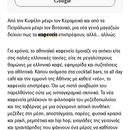
Google
Από την Κυψέλη μέχρι τον Κεραμεικό και από τα
Πετράλωνα μέχρι τον Βοτανικό, μια νέα γενιά μαγαζιών
δείχνει πως τα
καφενεία
επιστρέφουν, αλλά… αλλιώς.
Για χρόνια, το αθηναϊκό καφενείο έμοιαζε να ανήκει είτε
στις παλιές ελληνικές ταινίες, είτε σε μεγαλύτερους
θαμώνες με ελληνικό καφέ, εφημερίδα και συζητήσεις
για αθλητικά. Κάπου ανάμεσα στα cocktail bars, τα all day
café και την εμμονή της Αθήνας με καθετί «νέο», το
καφενείο επιστρέφει. Όχι ως πιστή αναβίωση του
παρελθόντος ούτε ως ινσταγκραμικό σκηνικό. Τα νέα
καφενεία μπλέκουν τη φιλοσοφία του μεζεδοπωλείου
και της ταβέρνας με μια σύγχρονη αστική συνθήκη:
μεζέδες στη μέση, αποστάγματα, παρέες, φυσικά κρασιά
και ρακή, ρεμπέτικα και hip hop, γιαγιάδες της γειτονιάς
και τριαντάρηδες που ψάχνουν ένα μέρος να καθίσουν