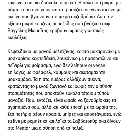
καφενείο σε μια δύσκολη περιοχή. Η σάλα του μικρή, με
πόρτες που ανοίγουν και τα τραπέζια της γίνονται ένα με
εκείνα που βγαίνουν στο μικρό πεζοδρόμιο. Από την
εξίσου μικρή κουζίνα, οι μεζέδες που βγάζει ο σεφ
Βαγγέλης Μωραΐτης κρύβουν ωραίες γευστικές
εκπλήξεις.
Κεφτεδάκια με ραγού μελιτζάνας, κοφτό μακαρονάκι με
μοσχαρίσια κεφτεδάκια, λουκάνικο με πρασοσέλινο και
πεϊνιρλί για μοίρασμα, ενώ δεν λείπουν οι vegan
επιλογές με φαλάφελ, χούμους και ακαταμάχητη
μουχαμάρα. Τα πιάτα ημέρας αλλάζουν συχνά,
κρατώντας το μενού ζωντανό και χωρίς την αίσθηση
στασιμότητας που αποκτούν εύκολα τέτοιου τύπου
μαγαζιά. Που, εντάξει, είναι ωραίο να ξαναβρίσκεις τα
αγαπημένα σου, αλλά και κάθε εποχή με τα ωραία της.
Στα ποτήρια ρέουν κρασιά, μπίρες και αποστάγματα, ενώ
τα live με ρεμπέτικα και λαϊκά τα Σαββατοκύριακα δίνουν
στο Mentor μια αίσθηση από τα παλιά.