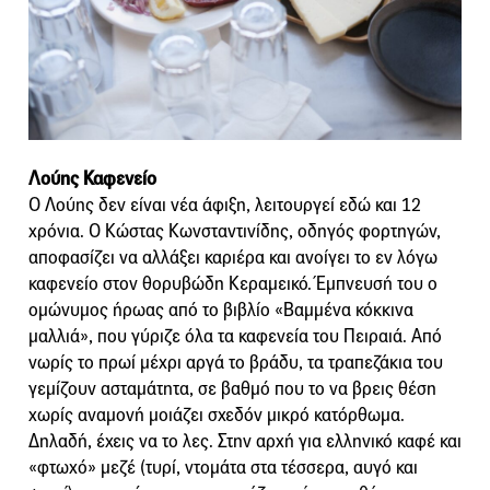
Λούης Καφενείο
Ο Λούης δεν είναι νέα άφιξη, λειτουργεί εδώ και 12
χρόνια. Ο Κώστας Κωνσταντινίδης, οδηγός φορτηγών,
αποφασίζει να αλλάξει καριέρα και ανοίγει το εν λόγω
καφενείο στον θορυβώδη Κεραμεικό. Έμπνευσή του ο
ομώνυμος ήρωας από το βιβλίο «Βαμμένα κόκκινα
μαλλιά», που γύριζε όλα τα καφενεία του Πειραιά. Από
νωρίς το πρωί μέχρι αργά το βράδυ, τα τραπεζάκια του
γεμίζουν ασταμάτητα, σε βαθμό που το να βρεις θέση
χωρίς αναμονή μοιάζει σχεδόν μικρό κατόρθωμα.
Δηλαδή, έχεις να το λες. Στην αρχή για ελληνικό καφέ και
«φτωχό» μεζέ (τυρί, ντομάτα στα τέσσερα, αυγό και