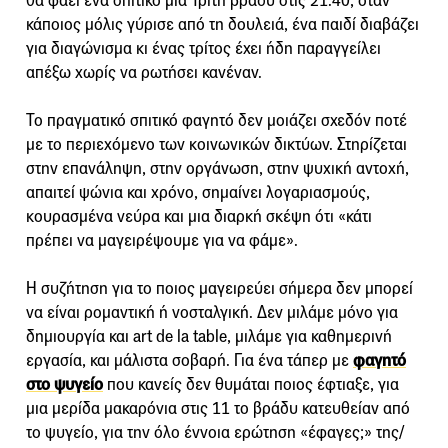
θα φάει ένα σπιτικό μια Τρίτη βράδυ στις 21.40, όταν
κάποιος μόλις γύρισε από τη δουλειά, ένα παιδί διαβάζει
για διαγώνισμα κι ένας τρίτος έχει ήδη παραγγείλει
απέξω χωρίς να ρωτήσει κανέναν.
Το πραγματικό σπιτικό φαγητό δεν μοιάζει σχεδόν ποτέ
με το περιεχόμενο των κοινωνικών δικτύων. Στηρίζεται
στην επανάληψη, στην οργάνωση, στην ψυχική αντοχή,
απαιτεί ψώνια και χρόνο, σημαίνει λογαριασμούς,
κουρασμένα νεύρα και μια διαρκή σκέψη ότι «κάτι
πρέπει να μαγειρέψουμε για να φάμε».
Η συζήτηση για το ποιος μαγειρεύει σήμερα δεν μπορεί
να είναι ρομαντική ή νοσταλγική. Δεν μιλάμε μόνο για
δημιουργία και art de la table, μιλάμε για καθημερινή
εργασία, και μάλιστα σοβαρή. Για ένα τάπερ με
φαγητό
στο ψυγείο
που κανείς δεν θυμάται ποιος έφτιαξε, για
μια μερίδα μακαρόνια στις 11 το βράδυ κατευθείαν από
το ψυγείο, για την όλο έννοια ερώτηση «έφαγες;» της/