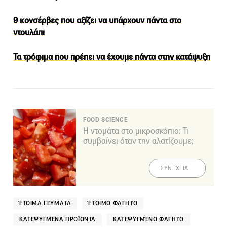
9 κονσέρβες που αξίζει να υπάρχουν πάντα στο
ντουλάπι
Τα τρόφιμα που πρέπει να έχουμε πάντα στην κατάψυξη
FOOD SCIENCE
Η ντομάτα στο μικροσκόπιο: Τι
συμβαίνει όταν την αλατίζουμε;
ΣΥΝΕΧΕΙΑ
ΈΤΟΙΜΑ ΓΕΎΜΑΤΑ
ΈΤΟΙΜΟ ΦΑΓΗΤΌ
ΚΑΤΕΨΥΓΜΈΝΑ ΠΡΟΪΌΝΤΑ
ΚΑΤΕΨΥΓΜΈΝΟ ΦΑΓΗΤΌ