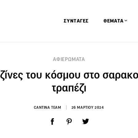
ΣΥΝΤΑΓΕΣ
ΘΕΜΑΤΑ
Απόψεις
ΑΦΙΕΡΩΜΑΤΑ
Αφιερώματα
ζίνες του κόσμου στο σαρακ
Ειδήσεις
Έρευνες
τραπέζι
Οινοπνευματώ
Παιδί
CANTINA TEAM
26 ΜΑΡΤΙΟΥ 2024
Υγεία & Διατρ