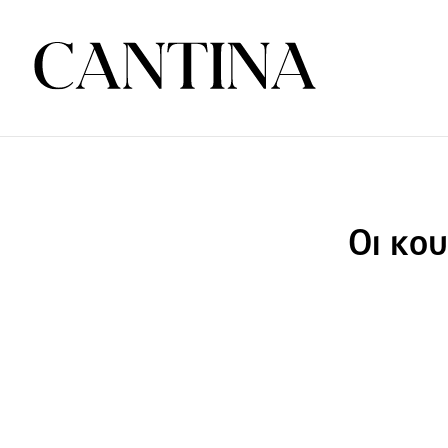
Οι κου