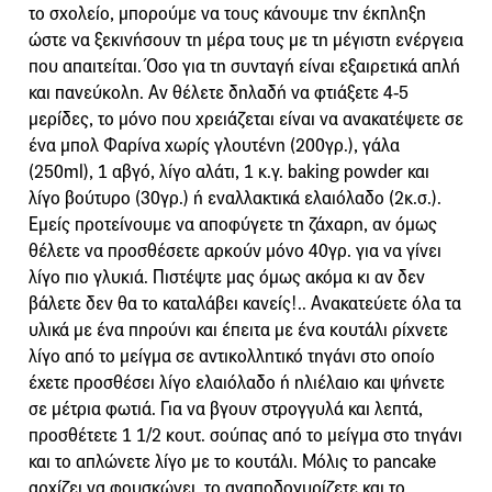
το σχολείο, μπορούμε να τους κάνουμε την έκπληξη
ώστε να ξεκινήσουν τη μέρα τους με τη μέγιστη ενέργεια
που απαιτείται. Όσο για τη συνταγή είναι εξαιρετικά απλή
και πανεύκολη. Αν θέλετε δηλαδή να φτιάξετε 4-5
μερίδες, το μόνο που χρειάζεται είναι να ανακατέψετε σε
ένα μπολ Φαρίνα χωρίς γλουτένη (200γρ.), γάλα
(250ml), 1 αβγό, λίγο αλάτι, 1 κ.γ. baking powder και
λίγο βούτυρο (30γρ.) ή εναλλακτικά ελαιόλαδο (2κ.σ.).
Εμείς προτείνουμε να αποφύγετε τη ζάχαρη, αν όμως
θέλετε να προσθέσετε αρκούν μόνο 40γρ. για να γίνει
λίγο πιο γλυκιά. Πιστέψτε μας όμως ακόμα κι αν δεν
βάλετε δεν θα το καταλάβει κανείς!.. Ανακατεύετε όλα τα
υλικά με ένα πηρούνι και έπειτα με ένα κουτάλι ρίχνετε
λίγο από το μείγμα σε αντικολλητικό τηγάνι στο οποίο
έχετε προσθέσει λίγο ελαιόλαδο ή ηλιέλαιο και ψήνετε
σε μέτρια φωτιά. Για να βγουν στρογγυλά και λεπτά,
προσθέτετε 1 1/2 κουτ. σούπας από το μείγμα στο τηγάνι
και το απλώνετε λίγο με το κουτάλι. Μόλις το pancake
αρχίζει να φουσκώνει, το αναποδογυρίζετε και το