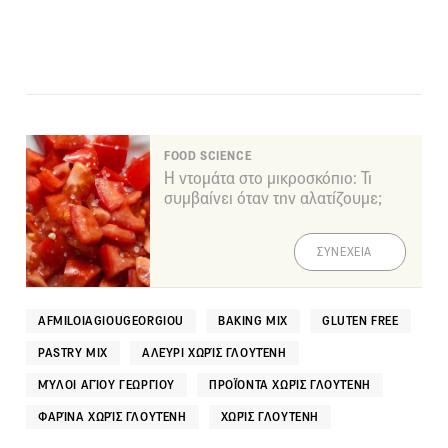
FOOD SCIENCE
Η ντομάτα στο μικροσκόπιο: Τι
συμβαίνει όταν την αλατίζουμε;
ΣΥΝΕΧΕΙΑ
AFMILOIAGIOUGEORGIOU
BAKING MIX
GLUTEN FREE
PASTRY MIX
ΑΛΕΎΡΙ ΧΩΡΊΣ ΓΛΟΥΤΈΝΗ
ΜΎΛΟΙ ΑΓΊΟΥ ΓΕΩΡΓΊΟΥ
ΠΡΟΪΌΝΤΑ ΧΩΡΊΣ ΓΛΟΥΤΈΝΗ
ΦΑΡΊΝΑ ΧΩΡΊΣ ΓΛΟΥΤΈΝΗ
ΧΩΡΊΣ ΓΛΟΥΤΈΝΗ