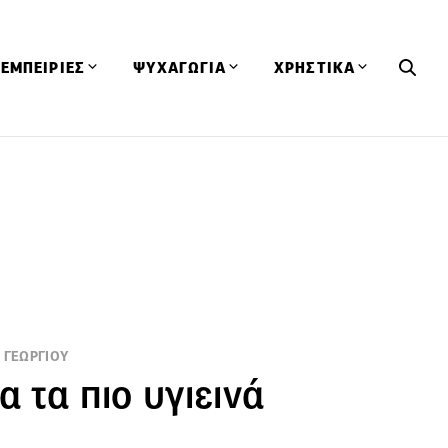
ΕΜΠΕΙΡΙΕΣ
ΨΥΧΑΓΩΓΙΑ
ΧΡΗΣΤΙΚΑ
Εκδηλώσεις
CineFood
Θερμιδομετρητής
Εστιατόρια
Lifestyle
Λεξικό Κουζίνας
ΣΥΝΤΑΓΕΣ
ΑΡΘΡΑ
Μαγαζιά
Viral Videos
Συμβουλές
Πρόσωπα
Βιβλία
Τα Φρέσκα Του Μήνα
δη
Προϊόντα
Διαγωνισμοί
Τεχνικές
Ταξίδια
Κουίζ
 ΓΕΩΡΓΙΟΥ
οφή
α τα πιο υγιεινά