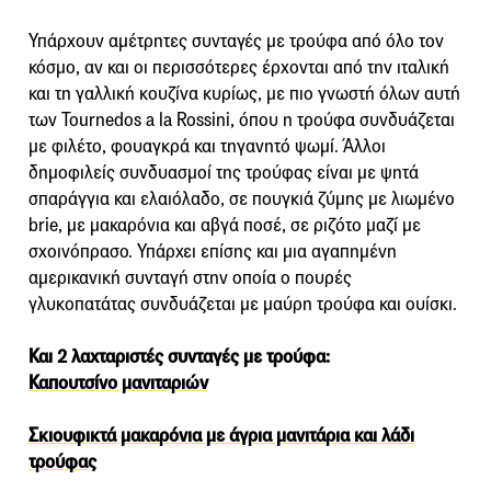
Υπάρχουν αμέτρητες συνταγές με τρούφα από όλο τον
κόσμο, αν και οι περισσότερες έρχονται από την ιταλική
και τη γαλλική κουζίνα κυρίως, με πιο γνωστή όλων αυτή
των Tournedos a la Rossini, όπου η τρούφα συνδυάζεται
με φιλέτο, φουαγκρά και τηγανητό ψωμί. Άλλοι
δημοφιλείς συνδυασμοί της τρούφας είναι με ψητά
σπαράγγια και ελαιόλαδο, σε πουγκιά ζύμης με λιωμένο
brie, με μακαρόνια και αβγά ποσέ, σε ριζότο μαζί με
σχοινόπρασο. Υπάρχει επίσης και μια αγαπημένη
αμερικανική συνταγή στην οποία ο πουρές
γλυκοπατάτας συνδυάζεται με μαύρη τρούφα και ουίσκι.
Και 2 λαχταριστές συνταγές με τρούφα:
Καπουτσίνο μανιταριών
Σκιουφικτά μακαρόνια με άγρια μανιτάρια και λάδι
τρούφας