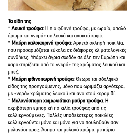
Τα είδη της
*
Λευκή τρούφα
: Η πιο φθηνή τρούφα, με ωραίο, απαλό
άρωμα και «νερά» σε λευκό και ανοικτό καφέ.
*
Μαύρη καλοκαιρινή τρούφα
: Αρκετά σκληρή ποικιλία,
που προσαρμόζεται εύκολα σε διάφορες κλιματολογικές
συνθήκες. Υπάρχει άγρια σχεδόν σε όλη την Ευρώπη και
χαρακτηρίζεται από τα «νερά» της χρώματος λευκού και
μπεζ.
*
Μαύρη φθινοπωρινή τρούφα
: Θεωρείται αδελφικό
είδος της προηγούμενης, μόνο που ωριμάζει αργότερα,
με «νερά» χρώματος λευκού και ανοιχτού κεραμιδί.
*
Μελανόσπορη χειμωνιάτικη μαύρη τρούφα
: Η
ακριβότερη εμπορική ποικιλία τρούφας από τις
καλλιεργούμενες. Πολλές υποδεέστερες ποικιλίες
καλλιεργούνται μόνο και μόνο για να πουληθούν σαν
μελανόσπορες. Άσπρο και μελανό χρώμα, με κύριο