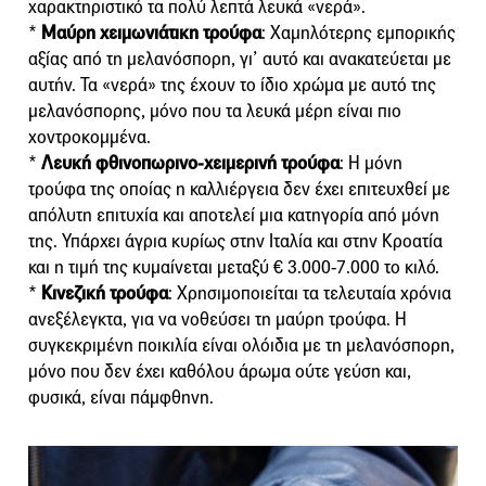
χαρακτηριστικό τα πολύ λεπτά λευκά «νερά».
*
Μαύρη χειμωνιάτικη τρούφα
: Χαμηλότερης εμπορικής
αξίας από τη μελανόσπορη, γι’ αυτό και ανακατεύεται με
αυτήν. Τα «νερά» της έχουν το ίδιο χρώμα με αυτό της
μελανόσπορης, μόνο που τα λευκά μέρη είναι πιο
χοντροκομμένα.
*
Λευκή φθινοπωρινο-χειμερινή τρούφα
: Η μόνη
τρούφα της οποίας η καλλιέργεια δεν έχει επιτευχθεί με
απόλυτη επιτυχία και αποτελεί μια κατηγορία από μόνη
της. Υπάρχει άγρια κυρίως στην Ιταλία και στην Κροατία
και η τιμή της κυμαίνεται μεταξύ € 3.000-7.000 το κιλό.
*
Κινεζική τρούφα
: Χρησιμοποιείται τα τελευταία χρόνια
ανεξέλεγκτα, για να νοθεύσει τη μαύρη τρούφα. Η
συγκεκριμένη ποικιλία είναι ολόιδια με τη μελανόσπορη,
μόνο που δεν έχει καθόλου άρωμα ούτε γεύση και,
φυσικά, είναι πάμφθηνη.