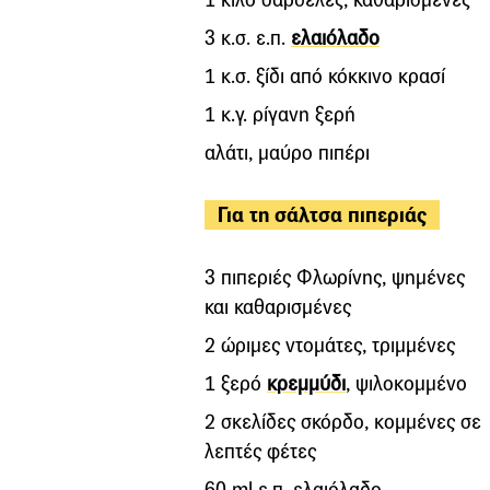
3 κ.σ. ε.π.
ελαιόλαδο
1 κ.σ. ξίδι από κόκκινο κρασί
1 κ.γ. ρίγανη ξερή
αλάτι, μαύρο πιπέρι
Για τη σάλτσα πιπεριάς
3 πιπεριές Φλωρίνης, ψημένες
και καθαρισμένες
2 ώριμες ντομάτες, τριμμένες
1 ξερό
κρεμμύδι
, ψιλοκομμένο
2 σκελίδες σκόρδο, κομμένες σε
λεπτές φέτες
60 ml ε.π. ελαιόλαδο