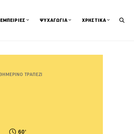
ΕΜΠΕΙΡΙΕΣ
ΨΥΧΑΓΩΓΙΑ
ΧΡΗΣΤΙΚΑ
Εκδηλώσεις
CineFood
Θερμιδομετρητής
Εστιατόρια
Lifestyle
Λεξικό Κουζίνας
ΣΥΝΤΑΓΕΣ
ΑΡΘΡΑ
Μαγαζιά
Viral Videos
Συμβουλές
ΘΗΜΕΡΙΝΟ ΤΡΑΠΕΖΙ
Πρόσωπα
Βιβλία
Τα Φρέσκα Του Μήνα
δη
Προϊόντα
Διαγωνισμοί
Τεχνικές
Ταξίδια
Κουίζ
οφή
60'