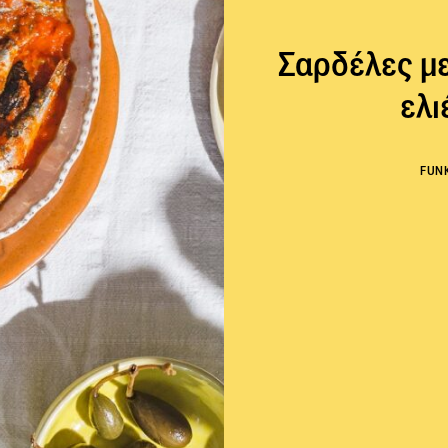
Σαρδέλες με
ελι
FUN