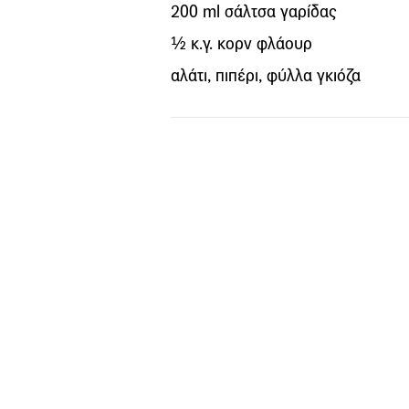
200 ml σάλτσα γαρίδας
½ κ.γ. κορν φλάουρ
αλάτι, πιπέρι, φύλλα γκιόζα