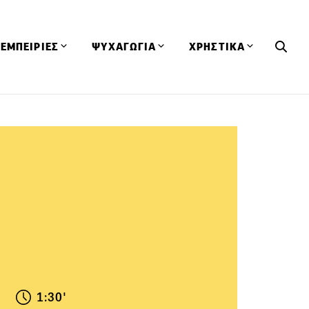
ΕΜΠΕΙΡΙΕΣ
ΨΥΧΑΓΩΓΙΑ
ΧΡΗΣΤΙΚΑ
Εκδηλώσεις
CineFood
Θερμιδομετρητής
Εστιατόρια
Lifestyle
Λεξικό Κουζίνας
ΣΥΝΤΑΓΕΣ
ΑΡΘΡΑ
Μαγαζιά
Viral Videos
Συμβουλές
Πρόσωπα
Βιβλία
Τα Φρέσκα Του Μήνα
δη
Προϊόντα
Διαγωνισμοί
Τεχνικές
Ταξίδια
Κουίζ
οφή
1:30'