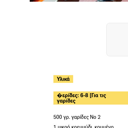
Υλικά
�ερίδες: 6-8 [Για τις
γαρίδες
500 γρ. γαρίδες Νο 2
1 μικρό κρεμμύδι, κομμένο