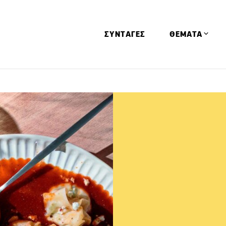
ΣΥΝΤΑΓΕΣ
ΘΕΜΑΤΑ
Απόψεις
Αφιερώματα
Ειδήσεις
Έρευνες
Οινοπνευματώ
Παιδί
Υγεία & Διατρ