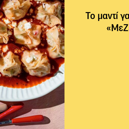
Το μαντί γ
«ΜεΖ