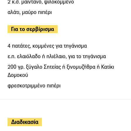
2 κ.σ. μαϊντανό, ψιλοκομμένο
αλάτι, μαύρο πιπέρι
Για το σερβίρισμα
4 πατάτες, κομμένες για τηγάνισμα
ε.π. ελαιόλαδο ή ηλιέλαιο, για το τηγάνισμα
200 γρ. ξύγαλο Σητείας ή ξινομυζήθρα ή Κατίκι
Δομοκού
φρεσκοτριμμένο πιπέρι
Διαδικασία