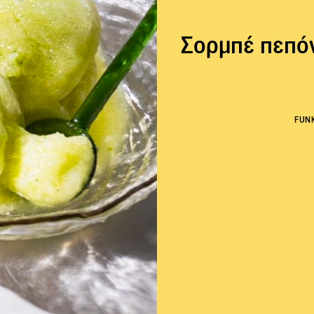
Σορμπέ πεπόν
FUN