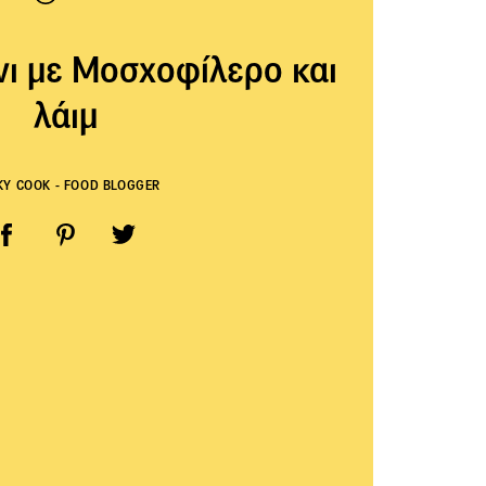
ι με Μοσχοφίλερο και
λάιμ
KY COOK - FOOD BLOGGER