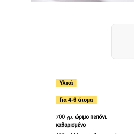
Υλικά
Για 4-6 άτομα
700 γρ.
ώριμο πεπόνι,
καθαρισμένο