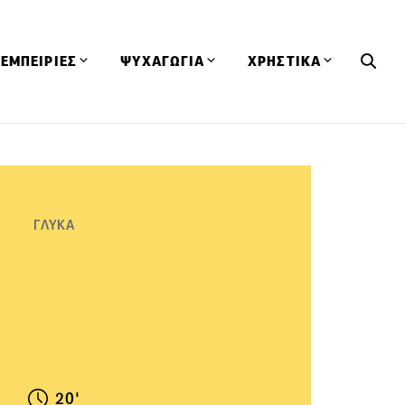
ΕΜΠΕΙΡΙΕΣ
ΨΥΧΑΓΩΓΙΑ
ΧΡΗΣΤΙΚΑ
Εκδηλώσεις
CineFood
Θερμιδομετρητής
Εστιατόρια
Lifestyle
Λεξικό Κουζίνας
ΣΥΝΤΑΓΕΣ
ΑΡΘΡΑ
Μαγαζιά
Viral Videos
Συμβουλές
ΓΛΥΚΑ
Πρόσωπα
Βιβλία
Τα Φρέσκα Του Μήνα
δη
Προϊόντα
Διαγωνισμοί
Τεχνικές
Ταξίδια
Κουίζ
οφή
20'