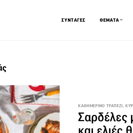
ΣΥΝΤΑΓΕΣ
ΘΕΜΑΤΑ
Απόψεις
Αφιερώματα
άς
Ειδήσεις
Έρευνες
Οινοπνευματώ
Παιδί
ΚΑΘΗΜΕΡΙΝΟ ΤΡΑΠΕΖΙ, ΚΥΡ
Υγεία & Διατρ
Σαρδέλες 
και ελιές 