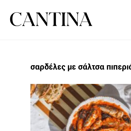
σαρδέλες με σάλτσα πιπερι