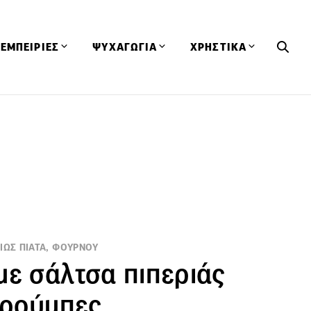
ΕΜΠΕΙΡΙΕΣ
ΨΥΧΑΓΩΓΙΑ
ΧΡΗΣΤΙΚΑ
Εκδηλώσεις
CineFood
Θερμιδομετρητής
Εστιατόρια
Lifestyle
Λεξικό Κουζίνας
ΣΥΝΤΑΓΕΣ
ΑΡΘΡΑ
Μαγαζιά
Viral Videos
Συμβουλές
Πρόσωπα
Βιβλία
Τα Φρέσκα Του Μήνα
δη
Προϊόντα
Διαγωνισμοί
Τεχνικές
Ταξίδια
Κουίζ
ΙΩΣ ΠΙΑΤΑ, ΦΟΥΡΝΟΥ
οφή
με σάλτσα πιπεριάς
θρούμπες