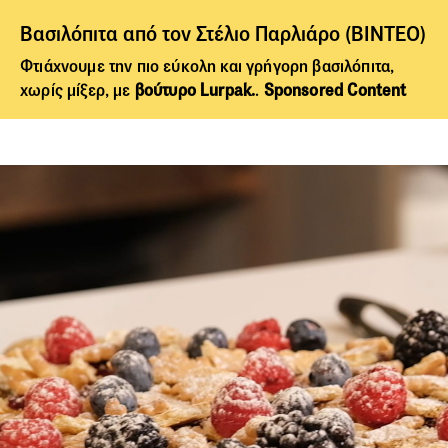
Βασιλόπιτα από τον Στέλιο Παρλιάρο (BINTEO)
Φτιάχνουμε την πιο εύκολη και γρήγορη βασιλόπιτα,
χωρίς μίξερ, με
βούτυρο Lurpak.
.
Sponsored Content