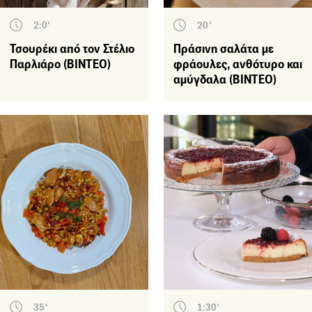
2:0'
20'
Τσουρέκι από τον Στέλιο
Πράσινη σαλάτα με
Παρλιάρο (ΒΙΝΤΕΟ)
φράουλες, ανθότυρο και
αμύγδαλα (BINTEO)
35'
1:30'