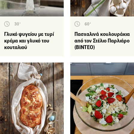
30'
60'
Γλυκό ψυγείου με τυρί
Πασχαλινά κουλουράκια
κρέμα και γλυκό του
από τον Στέλιο Παρλιάρο
κουταλιού
(BINTEO)