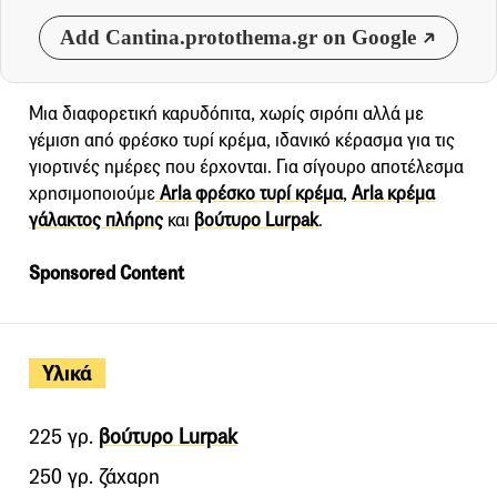
Add Cantina.protothema.gr on Google
Μια διαφορετική καρυδόπιτα, χωρίς σιρόπι αλλά με
γέμιση από φρέσκο τυρί κρέμα, ιδανικό κέρασμα για τις
γιορτινές ημέρες που έρχονται. Για σίγουρο αποτέλεσμα
χρησιμοποιούμε
Arla φρέσκο τυρί κρέμα
,
Arla κρέμα
γάλακτος πλήρης
και
βούτυρο Lurpak
.
Sponsored Content
Υλικά
225 γρ.
βούτυρο Lurpak
250 γρ. ζάχαρη