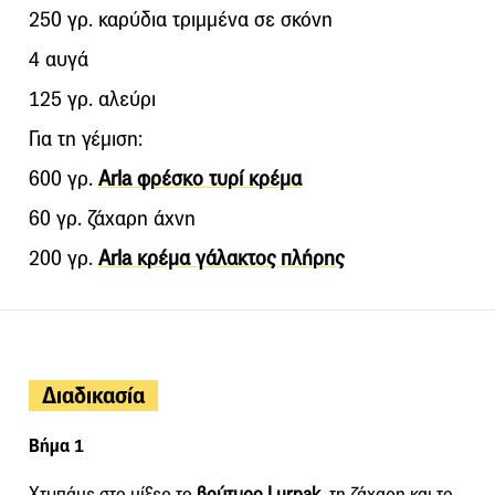
250 γρ. καρύδια τριμμένα σε σκόνη
4 αυγά
125 γρ. αλεύρι
Για τη γέμιση:
600 γρ.
Arla φρέσκο τυρί κρέμα
60 γρ. ζάχαρη άχνη
200 γρ.
Arla κρέμα γάλακτος πλήρης
Διαδικασία
Βήμα 1
Χτυπάμε στο μίξερ το
βούτυρο Lurpak
, τη ζάχαρη και το