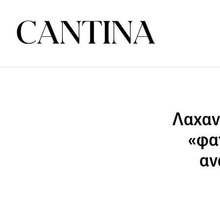
Λαχαν
«φαγ
αν