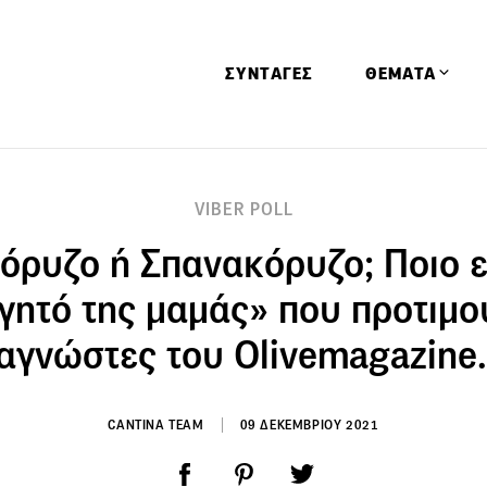
ΣΥΝΤΑΓΕΣ
ΘΕΜΑΤΑ
Απόψεις
VIBER POLL
Αφιερώματα
όρυζο ή Σπανακόρυζο; Ποιο εί
Ειδήσεις
Έρευνες
ητό της μαμάς» που προτιμο
Οινοπνευματώ
αγνώστες του Olivemagazine.
Παιδί
Υγεία & Διατρ
CANTINA TEAM
09 ΔΕΚΕΜΒΡΙΟΥ 2021