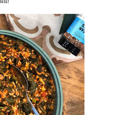
σετε!