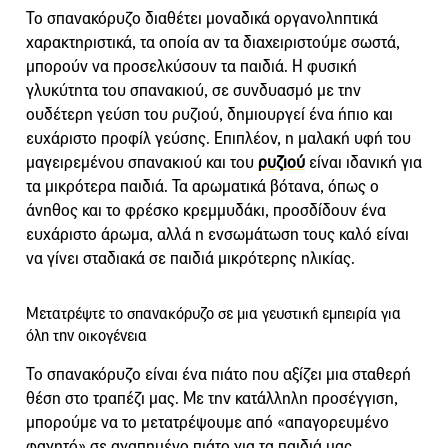
Το σπανακόρυζο διαθέτει μοναδικά οργανοληπτικά
χαρακτηριστικά, τα οποία αν τα διαχειριστούμε σωστά,
μπορούν να προσελκύσουν τα παιδιά. Η φυσική
γλυκύτητα του σπανακιού, σε συνδυασμό με την
ουδέτερη γεύση του ρυζιού, δημιουργεί ένα ήπιο και
ευχάριστο προφίλ γεύσης. Επιπλέον, η μαλακή υφή του
μαγειρεμένου σπανακιού και του
ρυζιού
είναι ιδανική για
τα μικρότερα παιδιά. Τα αρωματικά βότανα, όπως ο
άνηθος και το φρέσκο κρεμμυδάκι, προσδίδουν ένα
ευχάριστο άρωμα, αλλά η ενσωμάτωση τους καλό είναι
να γίνει σταδιακά σε παιδιά μικρότερης ηλικίας.
Μετατρέψτε το σπανακόρυζο σε μια γευστική εμπειρία για
όλη την οικογένεια
Το σπανακόρυζο είναι ένα πιάτο που αξίζει μια σταθερή
θέση στο τραπέζι μας. Με την κατάλληλη προσέγγιση,
μπορούμε να το μετατρέψουμε από «απαγορευμένο
φαγητό» σε αγαπημένο πιάτο για τα παιδιά μας.