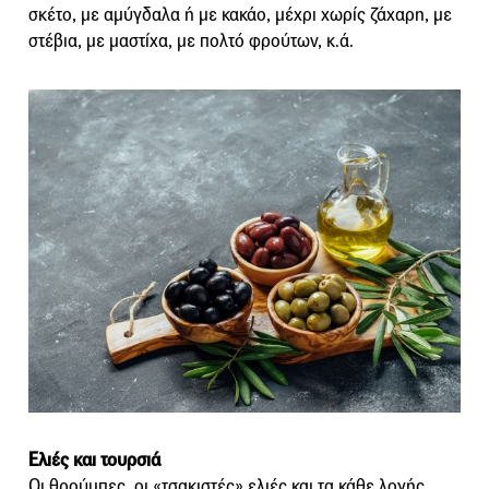
σκέτο, με αμύγδαλα ή με κακάο, μέχρι χωρίς ζάχαρη, με
στέβια, με μαστίχα, με πολτό φρούτων, κ.ά.
Ελιές και τουρσιά
Οι θρούμπες, οι «τσακιστές» ελιές και τα κάθε λογής