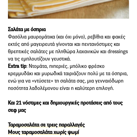
Σαλάτα με όσπρια
Φασόλια μαυρομάτικα (και όχι μόνο), ρεβίθια και φακές
εκτός από μαγειρευτά γίνονται και πεντανόστιμες και
θρεπτικές σαλάτες με πληθώρα λαχανικών και dressings
να τις εμπλουτίζουν γευστικά.
Extra tip
: Ντομάτα, πιπεριές, μπόλικο φρέσκο
κρεμμυδάκι και μυρωδικά ταιριάζουν πολύ με τα όσπρια,
ενώ για να «ντύσετε» τη σαλάτα σας, μια γενναιόδωρη
ποσότητα λαδολέμονου είναι η καλύτερη επιλογή.
Και 21 νόστιμες και δημιουργικές προτάσεις από τους
σεφ μας
Ταραμοσαλάτα σε τρεις παραλλαγές
Μους ταραμοσαλάτα χωρίς ψωμί