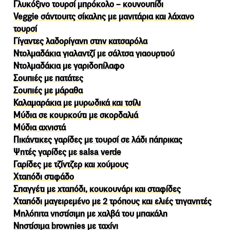
Γλυκόξινο τουρσί μπρόκολο – κουνουπίδι
Veggie σάντουιτς σίκαλης με μανιτάρια και λάχανο
τουρσί
Γίγαντες λαδορίγανη στην κατσαρόλα
Ντολμαδάκια γιαλαντζί με σάλτσα γιαουρτιού
Ντολμαδάκια με γαριδοπίλαφο
Σουπιές με πατάτες
Σουπιές με μάραθα
Καλαμαράκια με μυρωδικά και τσίλι
Μύδια σε κουρκούτι με σκορδαλιά
Μύδια αχνιστά
Πικάντικες γαρίδες με τουρσί σε λάδι πάπρικας
Ψητές γαρίδες με salsa verde
Γαρίδες με τζίντζερ και χούμους
Χταπόδι στιφάδο
Σπαγγέτι με χταπόδι, κουκουνάρι και σταφίδες
Χταπόδι μαγειρεμένο με 2 τρόπους και ελιές τηγανητές
Μηλόπιτα νηστίσιμη με χαλβά του μπακάλη
Νηστίσιμα brownies με ταχίνι