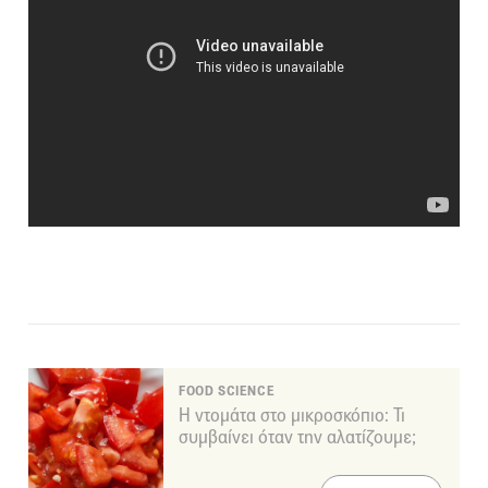
FOOD SCIENCE
Η ντομάτα στο μικροσκόπιο: Τι
συμβαίνει όταν την αλατίζουμε;