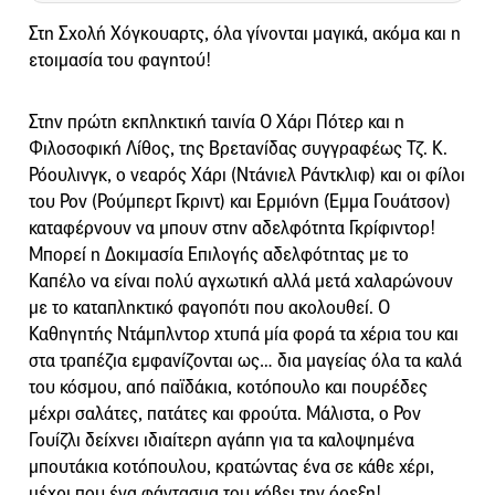
Στη Σχολή Χόγκουαρτς, όλα γίνονται μαγικά, ακόμα και η
ετοιμασία του φαγητού!
Στην πρώτη εκπληκτική ταινία Ο Χάρι Πότερ και η
Φιλοσοφική Λίθος, της Βρετανίδας συγγραφέως Τζ. Κ.
Ρόουλινγκ, ο νεαρός Χάρι (Ντάνιελ Ράντκλιφ) και οι φίλοι
του Ρον (Ρούμπερτ Γκριντ) και Ερμιόνη (Έμμα Γουάτσον)
καταφέρνουν να μπουν στην αδελφότητα Γκρίφιντορ!
Μπορεί η Δοκιμασία Επιλογής αδελφότητας με το
Καπέλο να είναι πολύ αγχωτική αλλά μετά χαλαρώνουν
με το καταπληκτικό φαγοπότι που ακολουθεί. Ο
Καθηγητής Ντάμπλντορ χτυπά μία φορά τα χέρια του και
στα τραπέζια εμφανίζονται ως… δια μαγείας όλα τα καλά
του κόσμου, από παϊδάκια, κοτόπουλο και πουρέδες
μέχρι σαλάτες, πατάτες και φρούτα. Μάλιστα, ο Ρον
Γουίζλι δείχνει ιδιαίτερη αγάπη για τα καλοψημένα
μπουτάκια κοτόπουλου, κρατώντας ένα σε κάθε χέρι,
μέχρι που ένα φάντασμα του κόβει την όρεξη!