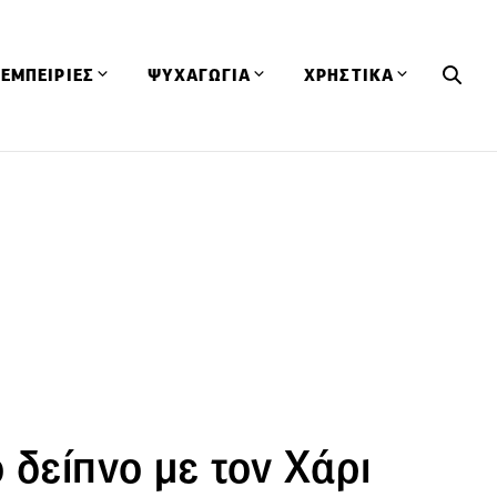
ΕΜΠΕΙΡΙΕΣ
ΨΥΧΑΓΩΓΙΑ
ΧΡΗΣΤΙΚΑ
Εκδηλώσεις
CineFood
Θερμιδομετρητής
Εστιατόρια
Lifestyle
Λεξικό Κουζίνας
ΣΥΝΤΑΓΕΣ
ΑΡΘΡΑ
Μαγαζιά
Viral Videos
Συμβουλές
Πρόσωπα
Βιβλία
Τα Φρέσκα Του Μήνα
δη
Προϊόντα
Διαγωνισμοί
Τεχνικές
Ταξίδια
Κουίζ
οφή
 δείπνο με τον Χάρι