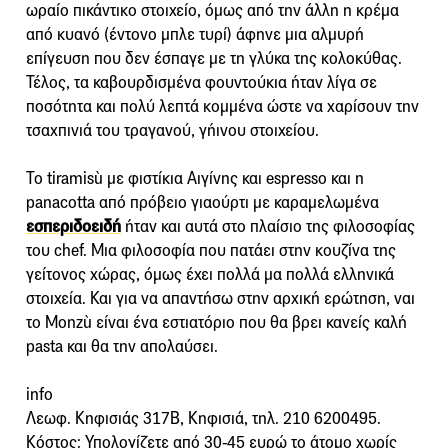
ωραίο πικάντικο στοιχείο, όμως από την άλλη η κρέμα
από κυανό (έντονο μπλε τυρί) άφηνε μια αλμυρή
επίγευση που δεν έσπαγε με τη γλύκα της κολοκύθας.
Τέλος, τα καβουρδισμένα φουντούκια ήταν λίγα σε
ποσότητα και πολύ λεπτά κομμένα ώστε να χαρίσουν την
τσαχπινιά του τραγανού, γήινου στοιχείου.
Το tiramisù με φιστίκια Αιγίνης και espresso και η
panacotta από πρόβειο γιαούρτι με καραμελωμένα
εσπεριδοειδή
ήταν και αυτά στο πλαίσιο της φιλοσοφίας
του chef. Μια φιλοσοφία που πατάει στην κουζίνα της
γείτονος χώρας, όμως έχει πολλά μα πολλά ελληνικά
στοιχεία. Και για να απαντήσω στην αρχική ερώτηση, ναι
το Monzù είναι ένα εστιατόριο που θα βρει κανείς καλή
pasta και θα την απολαύσει.
info
Λεωφ. Κηφισιάς 317Β, Κηφισιά, τηλ. 210 6200495.
Κόστος: Υπολογίζετε από 30-45 ευρώ το άτομο χωρίς