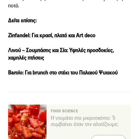
ποτό.
Δείτε επίσης:
Zinfandel: Για κρασί, πλατό και Art deco
Λινού – Σουμπάσης και Σία: Υψηλές προσδοκίες,
χαμηλές πτήσεις
Barolo: Για brunch στο στέκι του Παλαιού Ψυχικού
FOOD SCIENCE
Η ντομάτα στο μικροσκόπιο: Τι
συμβαίνει όταν την αλατίζουμε;