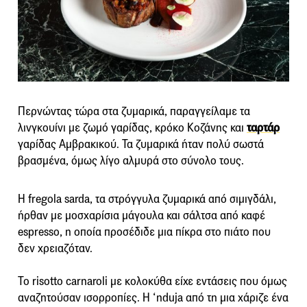
Περνώντας τώρα στα ζυμαρικά, παραγγείλαμε τα
λινγκουίνι με ζωμό γαρίδας, κρόκο Κοζάνης και
ταρτάρ
γαρίδας Αμβρακικού. Τα ζυμαρικά ήταν πολύ σωστά
βρασμένα, όμως λίγο αλμυρά στο σύνολο τους.
Η fregola sarda, τα στρόγγυλα ζυμαρικά από σιμιγδάλι,
ήρθαν με μοσχαρίσια μάγουλα και σάλτσα από καφέ
espresso, η οποία προσέδιδε μια πίκρα στο πιάτο που
δεν χρειαζόταν.
Το risotto carnaroli με κολοκύθα είχε εντάσεις που όμως
αναζητούσαν ισορροπίες. Η ‘nduja από τη μια χάριζε ένα