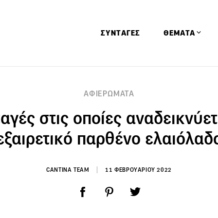
ΣΥΝΤΑΓΕΣ
ΘΕΜΑΤΑ
Απόψεις
ΑΦΙΕΡΩΜΑΤΑ
Αφιερώματα
αγές στις οποίες αναδεικνύετ
Ειδήσεις
Έρευνες
εξαιρετικό παρθένο ελαιόλαδ
Οινοπνευματώ
Παιδί
CANTINA TEAM
11 ΦΕΒΡΟΥΑΡΙΟΥ 2022
Υγεία & Διατρ