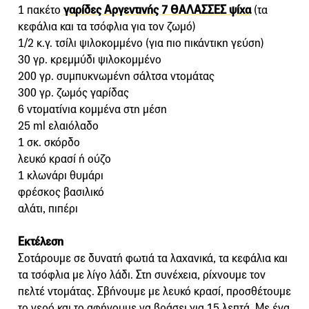
1 πακέτο
γαρίδες Αργεντινής 7 ΘΑΛΑΣΣΕΣ ψίχα
(τα
κεφάλια και τα τσόφλια για τον ζωμό)
1/2 κ.γ. τσίλι ψιλοκομμένο (για πιο πικάντικη γεύση)
30 γρ. κρεμμύδι ψιλοκομμένο
200 γρ. συμπυκνωμένη σάλτσα ντομάτας
300 γρ. ζωμός γαρίδας
6 ντοματίνια κομμένα στη μέση
25 ml ελαιόλαδο
1 σκ. σκόρδο
λευκό κρασί ή ούζο
1 κλωνάρι θυμάρι
φρέσκος βασιλικό
αλάτι, πιπέρι
Εκτέλεση
Σοτάρουμε σε δυνατή φωτιά τα λαχανικά, τα κεφάλια και
τα τσόφλια με λίγο λάδι. Στη συνέχεια, ρίχνουμε τον
πελτέ ντομάτας. Σβήνουμε με λευκό κρασί, προσθέτουμε
το νερό και το αφήνουμε να βράσει για 15 λεπτά. Με ένα