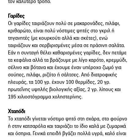
τον καλύτερο τρόπο.
Γαρίδες
Οι γαρίδες ταιριάζουν πολύ σε μακαρονάδες, πιλάφι,
κριθαρώτο, είναι πολύ νόστιμες ψητές στο γκριλ ή
τηγανητές (με κουρκούτι αλλά και σκέτες), ενώ
ταιριάζουν και σερβιρισμένες μέσα σε πράσινη σαλάτα.
Εάν η συνταγή θέλει καθαρισμένες γαρίδες, δεν πετάμε
τα κεφάλια αλλά τα βράζουμε με λίγο καρότο, κρεμμύδι,
σέλινο και βότανα και έχουμε έναν υπέροχο ζωμό για
σούπες, πιλάφι, ριζότο ή σάλτσες. Από διατροφικής
πλευράς, τα 100 γρ. έχουν 100 θερμίδες, 20 γρ.
πρωτεΐνης υψηλής βιολογικής αξίας, 2 γρ. λίπους και
195 χιλιοστόγραμμα χοληστερίνης.
Χταπόδι
Το χταπόδι γίνεται νόστιμο ψητό στη σχάρα, στο φούρνο
ή στην κατσαρόλα και ταιριάζει το ίδιο καλά με ζυμαρικά
και όσπρια. Γενικά επειδή βγάζει πολλά υγρά, καλό είναι