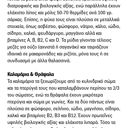
διατροφικής και βιολογικής αξίας, ενώ παράλληλα έχουν
ελάχιστο λίπος και μόλις 50-70 θερμίδες ανά 100 γρ.
σάρκας. Επίσης, η ψύχα τους είναι πλούσια σε μεταλλικά
στοιχεία, όπως ασβέστιο, φώσφορο, νάτριο, κάλιο, ιώδιο,
σίδηρο, χαλκό, ψευδάργυρο, μαγγάνιο αλλά και
βιταμίνες A, B, B2, C και D. Τα μύδια γίνονται τέλειος
μεζές για ούζο (αχνιστά ή σαγανάκι) και ταιριάζουν
ιδανικά σε μακαρονάδες και ριζότο, μόνα τους ή σε
συνδυασμό με άλλα θαλασσινά.
Καλαμάρια & Θράψαλα
Τα καλαμάρια τα ξεχωρίζουμε από το κυλινδρικό σώμα
και τα πτερύγιά τους που καταλαμβάνουν περίπου τα 2/3
του σώματος, ενώ τα θράψαλα έχουν μικρότερα
πτερύγια και σώμα με γωνίες. Και τα δύο πάντως είναι
πλούσια σε φώσφορο, σελήνιο, ιώδιο, μαγνήσιο, σίδηρο,
χαλκό και βιταμίνες Β2, Β3 και Β12. Έχουν πρωτεΐνες
υψηλής βιολογικής αξίας και ελάχιστα λιπαρά. Τόσο τα