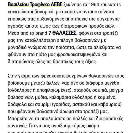
Βασιλείου Τροφίνκο ΑΕΒΕ
ξεκίνησε το 1964 και έκτοτε
επεκτείνεται δυναμικά, με σκοπό να ανταποκρίνεται
επαρκώς στις αυξανόμενες απαιτήσεις της σύγχρονης
αγοράς και στο ύψος των διατροφικών προσδοκιών.
Μέσα από το brand
7 ΘΑΛΑΣΣΕΣ
, φέρνει στο τραπέζι
μας την καταλληλότερη επιλογή θαλασσινών με
μοναδικό γνώμονα την ποιότητα, ώστε τα αλιεύματα να
φθάνουν στο πιάτο μας φρεσκοκατεψυγμένα και
διατηρώντας όλες τις θρεπτικές τους άξιες.
Στην γκάμα των φρεσκοκατεψυγμένων θαλασσινών τους
βρίσκουμε μεταξύ άλλων, γαρίδες σε διάφορα μεγέθη
(ολόκληρες ή αποφλοιωμένες), χταπόδι, σουπιά, μείγμα
θαλασσινών, μύδια, καλαμάρια ολόκληρα ή κομμένα,
θράψαλα και σουρίμι (γαρίδας, αστακού και καβουριού)
που φέρνουν θαλασσινό άρωμα στο τραπέζι μας.
Μπορείτε να τα απολαύσετε σε πολλές και διαφορετικές
συνταγές. Για να σας ανοίξουμε όμως ακόμη
περισσότερο την όρεξη, ακολουθεί μία νόστιμη συνταγή