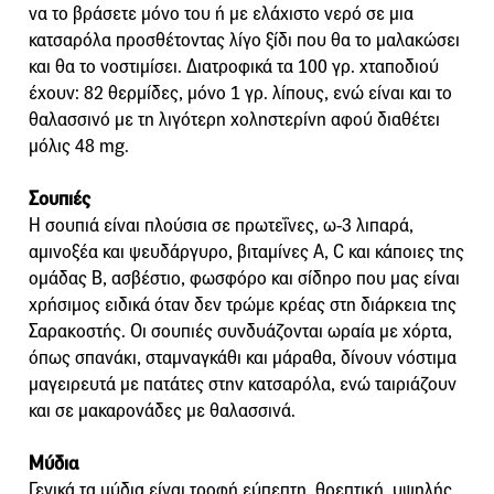
να το βράσετε μόνο του ή με ελάχιστο νερό σε μια
κατσαρόλα προσθέτοντας λίγο ξίδι που θα το μαλακώσει
και θα το νοστιμίσει. Διατροφικά τα 100 γρ. χταποδιού
έχουν: 82 θερμίδες, μόνο 1 γρ. λίπους, ενώ είναι και το
θαλασσινό με τη λιγότερη χοληστερίνη αφού διαθέτει
μόλις 48 mg.
Σουπιές
Η σουπιά είναι πλούσια σε πρωτεΐνες, ω-3 λιπαρά,
αμινοξέα και ψευδάργυρο, βιταμίνες Α, C και κάποιες της
ομάδας Β, ασβέστιο, φωσφόρο και σίδηρο που μας είναι
χρήσιμος ειδικά όταν δεν τρώμε κρέας στη διάρκεια της
Σαρακοστής. Οι σουπιές συνδυάζονται ωραία με χόρτα,
όπως σπανάκι, σταμναγκάθι και μάραθα, δίνουν νόστιμα
μαγειρευτά με πατάτες στην κατσαρόλα, ενώ ταιριάζουν
και σε μακαρονάδες με θαλασσινά.
Μύδια
Γενικά τα μύδια είναι τροφή εύπεπτη, θρεπτική, υψηλής