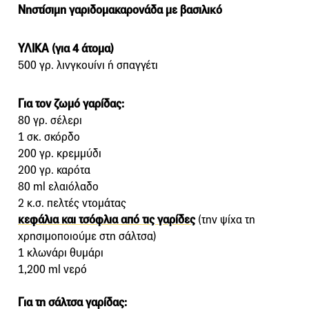
Νηστίσιμη γαριδομακαρονάδα με βασιλικό
ΥΛΙΚΑ (για 4 άτομα)
500 γρ. λινγκουίνι ή σπαγγέτι
Για τον ζωμό γαρίδας:
80 γρ. σέλερι
1 σκ. σκόρδο
200 γρ. κρεμμύδι
200 γρ. καρότα
80 ml ελαιόλαδο
2 κ.σ. πελτές ντομάτας
κεφάλια και τσόφλια από τις γαρίδες
(την ψίχα τη
χρησιμοποιούμε στη σάλτσα)
1 κλωνάρι θυμάρι
1,200 ml νερό
Για τη σάλτσα γαρίδας: