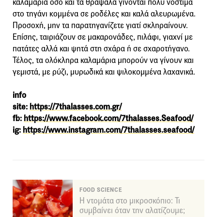
καλαμάρια όσο και τα θράψαλα γίνονται πολύ νόστιμα
στο τηγάνι κομμένα σε ροδέλες και καλά αλευρωμένα.
Προσοχή, μην τα παρατηγανίζετε γιατί σκληραίνουν.
Επίσης, ταιριάζουν σε μακαρονάδες, πιλάφι, γιαχνί με
πατάτες αλλά και ψητά στη σχάρα ή σε σχαροτήγανο.
Τέλος, τα ολόκληρα καλαμάρια μπορούν να γίνουν και
γεμιστά, με ρύζι, μυρωδικά και ψιλοκομμένα λαχανικά.
info
site:
https://7thalasses.com.gr/
fb:
https://www.facebook.com/7thalasses.Seafood/
ig:
https://www.instagram.com/7thalasses.seafood/
FOOD SCIENCE
Η ντομάτα στο μικροσκόπιο: Τι
συμβαίνει όταν την αλατίζουμε;