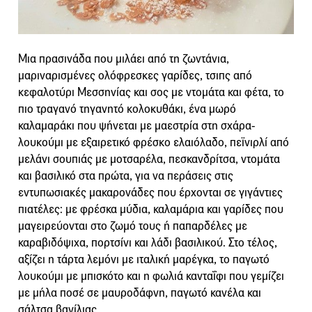
Μια πρασινάδα που μιλάει από τη ζωντάνια,
μαριναρισμένες ολόφρεσκες γαρίδες, τσιπς από
κεφαλοτύρι Μεσσηνίας και σος με ντομάτα και φέτα, το
πιο τραγανό τηγανητό κολοκυθάκι, ένα μωρό
καλαμαράκι που ψήνεται με μαεστρία στη σχάρα-
λουκούμι με εξαιρετικό φρέσκο ελαιόλαδο, πεϊνιρλί από
μελάνι σουπιάς με μοτσαρέλα, πεσκανδρίτσα, ντομάτα
και βασιλικό στα πρώτα, για να περάσεις στις
εντυπωσιακές μακαρονάδες που έρχονται σε γιγάντιες
πιατέλες: με φρέσκα μύδια, καλαμάρια και γαρίδες που
μαγειρεύονται στο ζωμό τους ή παπαρδέλες με
καραβιδόψιχα, πορτσίνι και λάδι βασιλικού. Στο τέλος,
αξίζει η τάρτα λεμόνι με ιταλική μαρέγκα, το παγωτό
λουκούμι με μπισκότο και η φωλιά κανταΐφι που γεμίζει
με μήλα ποσέ σε μαυροδάφνη, παγωτό κανέλα και
σάλτσα βανίλιας.