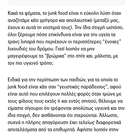
Κακά τα ψέματα, το junk food είναι η εύκολη λύση όταν
αναζητάμε κάτι γρήγορο και απολαυστικό (μεταξύ μας,
έχουν κι αυτά τη νοστιμιά τους). Την ίδια στιγμή ωστόσο,
όλοι ξέρουμε πόσο επικίνδυνα είναι για την υγεία τα
τρανς λιπαρά που περιέχουν οι περισσότερες “ένοχες”
λιχουδιές του δρόμου. Γιατί λοιπόν να μην
μαγειρέψουμε τα “βρώμικα” στο σπίτι και, μάλιστα, με
τον πιο υγιεινό τρόπο;
Ειδικά για την περίπτωση των παιδιών, για τα οποία το
junk food είναι κάτι σαν “γευστικός παράδεισος”, αφού
είναι αυτό που επιλέγουν πολλές φορές όταν τρώνε με
τους φίλους τους εκτός ή και εντός σπιτιού, θέλουμε να
είμαστε σίγουροι ότι τρέφονται απολύτως υγιεινά και την
ίδια στιγμή, δεν αισθάνονται ότι στερούνται. Άλλωστε,
συχνά η πλήρης απαγόρευση έχει τελείως διαφορετικά
αποτελέσματα από τα επιθυμητά. Αφήστε λοιπόν στην