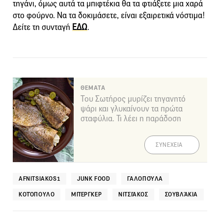
τηγάνι, όμως αυτά τα μπιφτέκια θα τα φτιάξετε μια χαρά
στο φούρνο. Να τα δοκιμάσετε, είναι εξαιρετικά νόστιμα!
Δείτε τη συνταγή
ΕΔΩ
.
ΘΕΜΑΤΑ
Του Σωτήρος μυρίζει τηγανητό
ψάρι και γλυκαίνουν τα πρώτα
σταφύλια. Τι λέει η παράδοση
ΣΥΝΕΧΕΙΑ
AFNITSIAKOS1
JUNK FOOD
ΓΑΛΟΠΟΎΛΑ
ΚΟΤΌΠΟΥΛΟ
ΜΠΈΡΓΚΕΡ
ΝΙΤΣΙΆΚΟΣ
ΣΟΥΒΛΆΚΙΑ