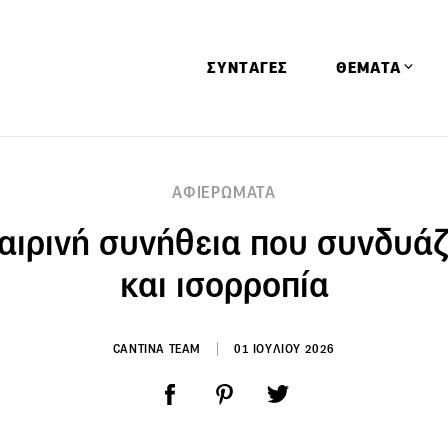
ΣΥΝΤΑΓΕΣ
ΘΕΜΑΤΑ
Απόψεις
ΑΦΙΕΡΩΜΑΤΑ
Αφιερώματα
αιρινή συνήθεια που συνδυάζ
Ειδήσεις
Έρευνες
και ισορροπία
Οινοπνευματώ
Παιδί
CANTINA TEAM
01 ΙΟΥΛΙΟΥ 2026
Υγεία & Διατρ