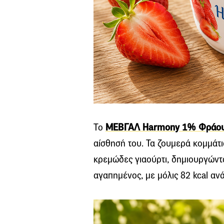
Το
ΜΕΒΓΑΛ Harmony 1% Φράο
αίσθησή του. Τα ζουμερά κομμάτ
κρεμώδες γιαούρτι, δημιουργώντ
αγαπημένος, με μόλις 82 kcal αν