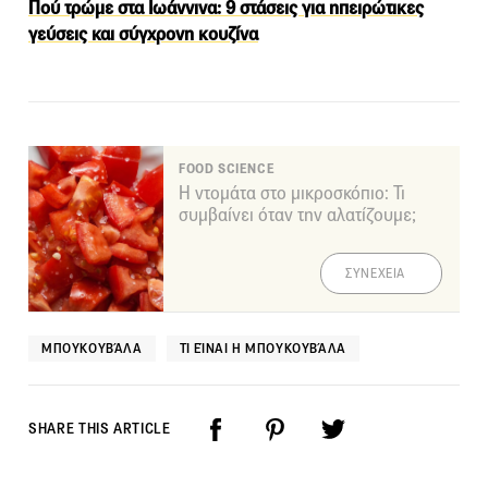
Πού τρώμε στα Ιωάννινα: 9 στάσεις για ηπειρώτικες
γεύσεις και σύγχρονη κουζίνα
FOOD SCIENCE
Η ντομάτα στο μικροσκόπιο: Τι
συμβαίνει όταν την αλατίζουμε;
ΣΥΝΕΧΕΙΑ
ΜΠΟΥΚΟΥΒΆΛΑ
ΤΙ ΕΊΝΑΙ Η ΜΠΟΥΚΟΥΒΆΛΑ
SHARE THIS ARTICLE