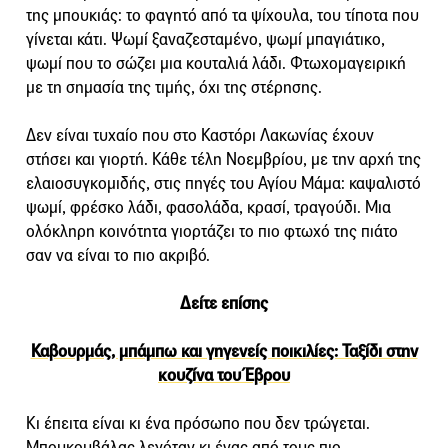
της μπουκιάς: το φαγητό από τα ψίχουλα, του τίποτα που
γίνεται κάτι. Ψωμί ξαναζεσταμένο, ψωμί μπαγιάτικο,
ψωμί που το σώζει μια κουταλιά λάδι. Φτωχομαγειρική
με τη σημασία της τιμής, όχι της στέρησης.
Δεν είναι τυχαίο που στο Καστόρι Λακωνίας έχουν
στήσει και γιορτή. Κάθε τέλη Νοεμβρίου, με την αρχή της
ελαιοσυγκομιδής, στις πηγές του Αγίου Μάμα: καψαλιστό
ψωμί, φρέσκο λάδι, φασολάδα, κρασί, τραγούδι. Μια
ολόκληρη κοινότητα γιορτάζει το πιο φτωχό της πιάτο
σαν να είναι το πιο ακριβό.
Δείτε επίσης
Καβουρμάς, μπάμπω και γηγενείς ποικιλίες: Ταξίδι στην
κουζίνα του Έβρου
Κι έπειτα είναι κι ένα πρόσωπο που δεν τρώγεται.
Μπουκουβάλας λεγόταν κι ένας από τους πιο