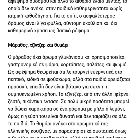
αφέψημα δυόσμου και άλλο το αιθέριο έλαιο μέντας, το
οποίο δεν ανήκει στην παιδική καθημερινότητα χωρίς
ιατρική καθοδήγηση. Για το σπίτι, ο ασφαλέστερος
δρόμος είναι λίγα φύλλα, σύντομη εκχύλιση και όχι
καθημερινή χρήση ως βασικό ρόφημα.
Μάραθος, τζίντζερ και θυμάρι
Ο μάραθος έχει άρωμα γλυκάνισου και χρησιμοποιείται
γαστρονομικά σε ψάρια, χορτόπιτες, σαλάτες και ψωμιά.
Ως αφέψημα θεωρείται ότι λειτουργεί ευεργετικά στο
πεπτικό, ειδικά σε φούσκωμα, αλλά στα παιδιά χρειάζεται
προσοχή, επειδή δεν είναι βότανο για συχνή ή
συμπυκνωμένη χρήση. Το τζίντζερ, από την άλλη, φέρνει
ζεστή, πικάντικη ένταση. Σε πολύ μικρή ποσότητα μπορεί
να δώσει χαρακτήρα σε ένα ρόφημα με μήλο ή λεμόνι,
όμως η γεύση του είναι δυνατή και δεν ταιριάζει σε όλα
τα παιδιά. Το θυμάρι ανήκει στα αρωματικά της
ελληνικής κουζίνας, με χαρακτηριστικά συστατικά όπως