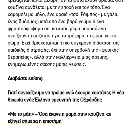
χρειάζεται πάντα ζάχαρη, ότι τα φυτά έχουν άρωμα, ότι η
κουζίνα συνδέεται με την εποχή και τον τόπο. Ένα
χαμομήλι με μήλο, ένα αραιό «τσάι Ρόιμπος» με γάλα,
ένας δυόσμος μετά από ένα βαρύ γεύμα ή ένα
φρουτοαφέψημα σε μια κρύα μέρα μπορούν να
ανοίξουν τη συζήτηση για τα τρόφιμα, τη φύση και το
σώμα. Εκεί βρίσκεται και η πιο σύγχρονη διάσταση της
παιδικής διατροφής, όχι στην υπερβολή της «φυσικής
θεραπείας», αλλά στην καλλιέργεια μιας ήρεμης,
ενημερωμένης σχέσης με τις γεύσεις.
Διαβάστε επίσης:
Γιατί συνεχίζουμε να τρώμε ενώ έχουμε χορτάσει; Η νέα
θεωρία ενός Έλληνα ερευνητή της Οξφόρδης
«Με το μάτι» – Όσα έκανε η μαμά στην κουζίνα και
εξηγεί σήμερα η επιστήμη