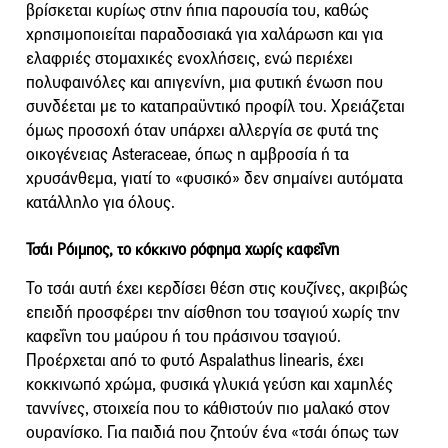
βρίσκεται κυρίως στην ήπια παρουσία του, καθώς
χρησιμοποιείται παραδοσιακά για χαλάρωση και για
ελαφριές στομαχικές ενοχλήσεις, ενώ περιέχει
πολυφαινόλες και απιγενίνη, μια φυτική ένωση που
συνδέεται με το καταπραϋντικό προφίλ του. Χρειάζεται
όμως προσοχή όταν υπάρχει αλλεργία σε φυτά της
οικογένειας Asteraceae, όπως η αμβροσία ή τα
χρυσάνθεμα, γιατί το «φυσικό» δεν σημαίνει αυτόματα
κατάλληλο για όλους.
Τσάι Ρόιμπος, το κόκκινο ρόφημα χωρίς καφεΐνη
Το τσάι αυτή έχει κερδίσει θέση στις κουζίνες, ακριβώς
επειδή προσφέρει την αίσθηση του τσαγιού χωρίς την
καφεΐνη του μαύρου ή του πράσινου τσαγιού.
Προέρχεται από το φυτό Aspalathus linearis, έχει
κοκκινωπό χρώμα, φυσικά γλυκιά γεύση και χαμηλές
ταννίνες, στοιχεία που το κάθιστούν πιο μαλακό στον
ουρανίσκο. Για παιδιά που ζητούν ένα «τσάι όπως των