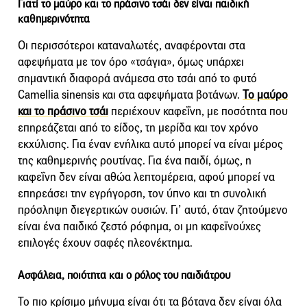
Γιατί το μαύρο και το πράσινο τσάι δεν είναι παιδική
καθημερινότητα
Οι περισσότεροι καταναλωτές, αναφέρονται στα
αφεψήματα με τον όρο «τσάγια», όμως υπάρχει
σημαντική διαφορά ανάμεσα στο τσάι από το φυτό
Camellia sinensis και στα αφεψήματα βοτάνων.
Το μαύρο
και το πράσινο τσάι
περιέχουν καφεΐνη, με ποσότητα που
επηρεάζεται από το είδος, τη μερίδα και τον χρόνο
εκχύλισης. Για έναν ενήλικα αυτό μπορεί να είναι μέρος
της καθημερινής ρουτίνας. Για ένα παιδί, όμως, η
καφεΐνη δεν είναι αθώα λεπτομέρεια, αφού μπορεί να
επηρεάσει την εγρήγορση, τον ύπνο και τη συνολική
πρόσληψη διεγερτικών ουσιών. Γι’ αυτό, όταν ζητούμενο
είναι ένα παιδικό ζεστό ρόφημα, οι μη καφεϊνούχες
επιλογές έχουν σαφές πλεονέκτημα.
Ασφάλεια, ποιότητα και ο ρόλος του παιδιάτρου
Το πιο κρίσιμο μήνυμα είναι ότι τα βότανα δεν είναι όλα