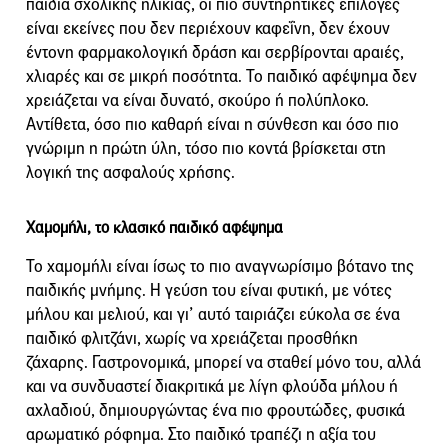
παιδιά σχολικής ηλικίας, οι πιο συντηρητικές επιλογές
είναι εκείνες που δεν περιέχουν καφεΐνη, δεν έχουν
έντονη φαρμακολογική δράση και σερβίρονται αραιές,
χλιαρές και σε μικρή ποσότητα. Το παιδικό αφέψημα δεν
χρειάζεται να είναι δυνατό, σκούρο ή πολύπλοκο.
Αντίθετα, όσο πιο καθαρή είναι η σύνθεση και όσο πιο
γνώριμη η πρώτη ύλη, τόσο πιο κοντά βρίσκεται στη
λογική της ασφαλούς χρήσης.
Χαμομήλι, το κλασικό παιδικό αφέψημα
Το χαμομήλι είναι ίσως το πιο αναγνωρίσιμο βότανο της
παιδικής μνήμης. Η γεύση του είναι φυτική, με νότες
μήλου και μελιού, και γι’ αυτό ταιριάζει εύκολα σε ένα
παιδικό φλιτζάνι, χωρίς να χρειάζεται προσθήκη
ζάχαρης. Γαστρονομικά, μπορεί να σταθεί μόνο του, αλλά
και να συνδυαστεί διακριτικά με λίγη φλούδα μήλου ή
αχλαδιού, δημιουργώντας ένα πιο φρουτώδες, φυσικά
αρωματικό ρόφημα. Στο παιδικό τραπέζι η αξία του