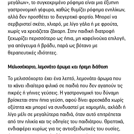
μεγάλων», το συγκεκριμένο ρόφημα είναι μια έξυπνη
γαστρονομική γέφυρα, καθώς θυμίζει ρόφημα ενηλίκων,
αλλά δεν προσθέτει το διεγερτικό φορτίο. Μπορεί να
σερβιριστεί σκέτο, χλιαρό, με λίγο γάλα ή με φρούτα,
χωρίς να χρειάζεται ζάχαρη. Στην παιδική διατροφή
ξεχωρίζει περισσότερο ως ήπια, μη καφεϊνούχα επιλογή,
για απόγευμα ή βράδυ, παρά ως βότανο με
θεραπευτικές ιδιότητες.
Μελισσόχορτο, λεμονάτο άρωμα και ήρεμη διάθεση
Το μελισσόχορτο έχει ένα λεπτό, λεμονάτο άρωμα που
το κάνει ιδιαίτερα φιλικό σε παιδιά που δεν αγαπούν τις
πικρές ή γήινες γεύσεις. Η γαστρονομική του δύναμη
βρίσκεται στην ήπια γεύση, αφού δίνει φρεσκάδα χωρίς
οξύτητα και μπορεί να συνδυαστεί με χαμομήλι, αχλάδι ή
λίγο μέλι σε μεγαλύτερα παιδιά, όταν αυτό επιτρέπεται
από την ηλικία και τις οδηγίες του παιδιάτρου. Θρεπτικά,
ενδιαφέρει κυρίως για τις αντιοξειδωτικές του ουσίες,