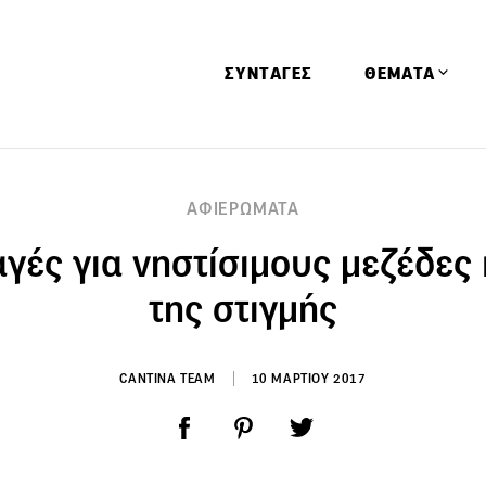
ΣΥΝΤΑΓΕΣ
ΘΕΜΑΤΑ
Απόψεις
ΑΦΙΕΡΩΜΑΤΑ
Αφιερώματα
γές για νηστίσιμους μεζέδες 
Ειδήσεις
Έρευνες
της στιγμής
Οινοπνευματώ
Παιδί
CANTINA TEAM
10 ΜΑΡΤΙΟΥ 2017
Υγεία & Διατρ