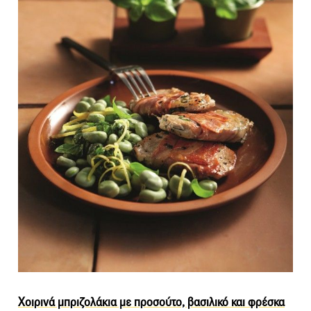
Χοιρινά μπριζολάκια με προσούτο, βασιλικό και φρέσκα