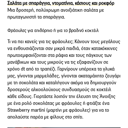
Σαλάτα με σπαράγγια, ντοματίνια, κάσιους και ροκφόρ
Μια δροσερή, πολύχρωμη ανοιξιάτικη σαλάτα με
πρωταγωνιστή τα σπαράγγια.
Φράουλες για επιδόρπιο ή για το βραδινό κοκτέιλ
Τι να πει κανείς για τις φράουλες; Κάνουν τους μεγάλους
να ενθουσιάζονται σαν μικρά παιδιά, όταν κατακόκκινες
πρωτοεμφανίζονται στα ράφια και τους πάγκους των
μανάβικων και τους μικρούς να τις εξαφανίζουν σε
χρόνο dt από το τραπέζι. Γαρνίρουν υπέροχα τα γλυκά
μας, γίνονται μαρμελάδες, γίνονται ακαταμάχητο ζευγάρι
με τη σοκολάτα και καταλήγουν ακόμα να δημιουργούν
δροσερούς αλκοολούχους συνδυασμούς σε κοκτέιλ
κάθε είδους. Γιορτάστε λοιπόν την έλευση της Άνοιξης
με ένα ρολό σοκολάτας με φράουλες ή φτιάξτε ένα
Strawberry martini (μαρτίνι με φράουλες) για να το
απολαύστε παρέα με φίλους στο σπίτι.