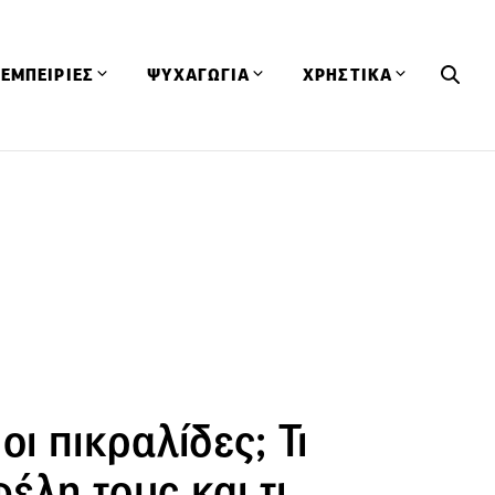
ΕΜΠΕΙΡΙΕΣ
ΨΥΧΑΓΩΓΙΑ
ΧΡΗΣΤΙΚΑ
Εκδηλώσεις
CineFood
Θερμιδομετρητής
Εστιατόρια
Lifestyle
Λεξικό Κουζίνας
ΣΥΝΤΑΓΕΣ
ΑΡΘΡΑ
Μαγαζιά
Viral Videos
Συμβουλές
Πρόσωπα
Βιβλία
Τα Φρέσκα Του Μήνα
δη
Προϊόντα
Διαγωνισμοί
Τεχνικές
Ταξίδια
Κουίζ
οφή
οι πικραλίδες; Τι
φέλη τους και τι