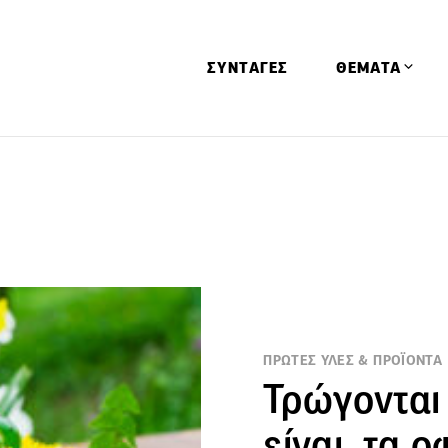
ΣΥΝΤΑΓΕΣ
ΘΕΜΑΤΑ
Απόψεις
Αφιερώματα
Ειδήσεις
Έρευνες
Οινοπνευματώ
Παιδί
ΠΡΩΤΕΣ ΥΛΕΣ & ΠΡΟΪΟΝΤΑ
Υγεία & Διατρ
Τρώγονται 
είναι, τα ο