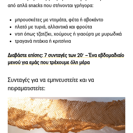
από απλά snacks που στήνονται γρήγορα:
μπρουσκέτες με ντομάτα, φέτα ή αβοκάντο
πλατό με τυριά, αλλαντικά και φρούτα
ντιπ όπως τζατζίκι, χούμους ή γιαούρτι με μυρωδικά
τραγανά πιτάκια ή κριτσίνια
Διαβάστε επίσης: 7 συνταγές των 20′ – Ένα εβδομαδιαίο
μενού για εμάς που τρέχουμε όλη μέρα
Συνταγές για να εμπνευστείτε και να
πειραματιστείτε: