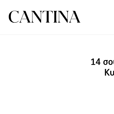
14 σο
Κυ