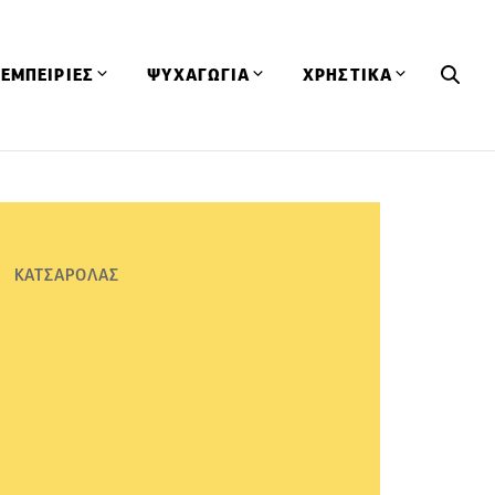
ΕΜΠΕΙΡΙΕΣ
ΨΥΧΑΓΩΓΙΑ
ΧΡΗΣΤΙΚΑ
Εκδηλώσεις
CineFood
Θερμιδομετρητής
Εστιατόρια
Lifestyle
Λεξικό Κουζίνας
ΣΥΝΤΑΓΕΣ
ΑΡΘΡΑ
Μαγαζιά
Viral Videos
Συμβουλές
ΚΑΤΣΑΡΟΛΑΣ
Πρόσωπα
Βιβλία
Τα Φρέσκα Του Μήνα
δη
Προϊόντα
Διαγωνισμοί
Τεχνικές
Ταξίδια
Κουίζ
οφή