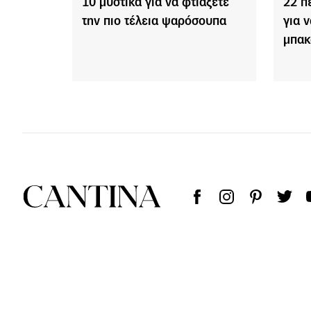
10 μυστικά για να φτιάξετε
22 π
την πιο τέλεια ψαρόσουπα
για 
μπακ