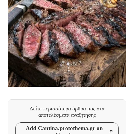
Δείτε περισσότερα άρθρα μας
στα
αποτελέσματα αναζήτησης
Add Cantina.protothema.gr on