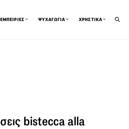
ΕΜΠΕΙΡΙΕΣ
ΨΥΧΑΓΩΓΙΑ
ΧΡΗΣΤΙΚΑ
Εκδηλώσεις
CineFood
Θερμιδομετρητής
Εστιατόρια
Lifestyle
Λεξικό Κουζίνας
ΣΥΝΤΑΓΕΣ
ΑΡΘΡΑ
Μαγαζιά
Viral Videos
Συμβουλές
Πρόσωπα
Βιβλία
Τα Φρέσκα Του Μήνα
δη
Προϊόντα
Διαγωνισμοί
Τεχνικές
Ταξίδια
Κουίζ
οφή
εις bistecca alla