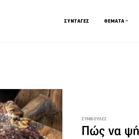
ΣΥΝΤΑΓΕΣ
ΘΕΜΑΤΑ
Απόψεις
Αφιερώματα
Ειδήσεις
Έρευνες
Οινοπνευματώ
Παιδί
Υγεία & Διατρ
ΣΥΜΒΟΥΛΕΣ
Πώς να ψήσ