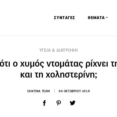
ΣΥΝΤΑΓΕΣ
ΘΕΜΑΤΑ
Απόψεις
ΥΓΕΙΑ & ΔΙΑΤΡΟΦΗ
Αφιερώματα
ότι ο χυμός ντομάτας ρίχνει τ
Ειδήσεις
Έρευνες
και τη χοληστερίνη;
Οινοπνευματώ
Παιδί
CANTINA TEAM
04 ΟΚΤΩΒΡΙΟΥ 2019
Υγεία & Διατρ