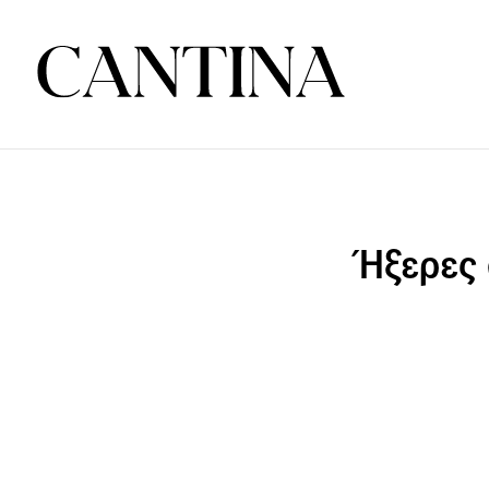
Ήξερες 