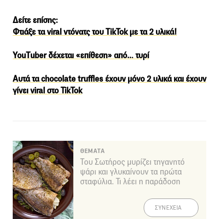
Δείτε επίσης:
Φτιάξε τα viral ντόνατς του ΤikTok με τα 2 υλικά!
YouΤuber δέχεται «επίθεση» από… τυρί
Αυτά τα chocolate truffles έχουν μόνο 2 υλικά και έχουν
γίνει viral στο TikTok
ΘΕΜΑΤΑ
Του Σωτήρος μυρίζει τηγανητό
ψάρι και γλυκαίνουν τα πρώτα
σταφύλια. Τι λέει η παράδοση
ΣΥΝΕΧΕΙΑ