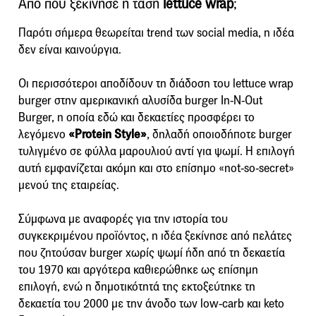
Από πού ξεκίνησε η τάση
lettuce wrap
;
Παρότι σήμερα θεωρείται trend των social media, η ιδέα
δεν είναι καινούργια.
Οι περισσότεροι αποδίδουν τη διάδοση του lettuce wrap
burger στην αμερικανική αλυσίδα burger
In-N-Out
Burger
, η οποία εδώ και δεκαετίες προσφέρει το
λεγόμενο
«Protein Style»
, δηλαδή οποιοδήποτε burger
τυλιγμένο σε φύλλα μαρουλιού αντί για ψωμί. Η επιλογή
αυτή εμφανίζεται ακόμη και στο επίσημο «not-so-secret»
μενού της εταιρείας.
Σύμφωνα με αναφορές για την ιστορία του
συγκεκριμένου προϊόντος, η ιδέα ξεκίνησε από πελάτες
που ζητούσαν burger χωρίς ψωμί ήδη από τη δεκαετία
του 1970 και αργότερα καθιερώθηκε ως επίσημη
επιλογή, ενώ η δημοτικότητά της εκτοξεύτηκε τη
δεκαετία του 2000 με την άνοδο των low-carb και keto