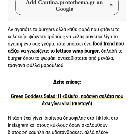
Add Cantina.protothema.gr on
Google
Αν αγαπάτε τα burgers αλλά κάθε φορά που φτάνει το
καλοκαίρι ψάχνετε τρόπους να «ελαφρύνετε» λίγο το
αγαπημένο σας γεύμα, τότε υπάρχει ένα
food trend που
αξίζει να γνωρίζετε: το
lettuce wrap burger
, δηλαδή το
burger όπου το ψωμάκι αντικαθίσταται από μεγάλα,
τραγανά φύλλα μαρουλιού.
Δείτε επίσης:
Green Goddess Salad: H «θεϊκή», πράσινη σαλάτα που
έχει γίνει viral (συνταγή)
Η τάση έχει γίνει ιδιαίτερα δημοφιλής στο TikTok, στο
Instagram και στους κύκλους όσων ακολουθούν
διατροφή χαμηλή σε υδατάνθρακες, αλλά πλέον