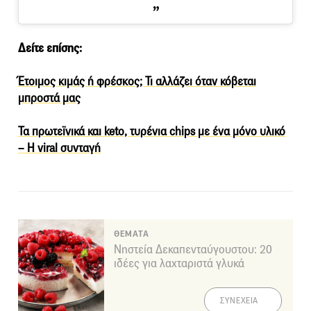
Δείτε επίσης:
Έτοιμος κιμάς ή φρέσκος; Τι αλλάζει όταν κόβεται
μπροστά μας
Τα πρωτεϊνικά και keto, τυρένια chips με ένα μόνο υλικό
– Η viral συνταγή
ΘΕΜΑΤΑ
Νηστεία Δεκαπενταύγουστου: 20
ιδέες για λαχταριστά γλυκά
ΣΥΝΕΧΕΙΑ