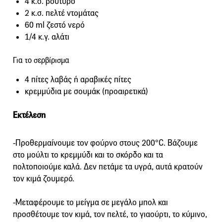
4 κ.σ. βούτυρο
2 κ.σ. πελτέ ντομάτας
60 ml ζεστό νερό
1/4 κ.γ. αλάτι
Για το σερβίρισμα
4 πίτες λαβάς ή αραβικές πίτες
κρεμμύδια με σουμάκ (προαιρετικά)
Εκτέλεση
-Προθερμαίνουμε τον φούρνο στους 200°C. Βάζουμε
στο μούλτι το κρεμμύδι και το σκόρδο και τα
πολτοποιούμε καλά. Δεν πετάμε τα υγρά, αυτά κρατούν
τον κιμά ζουμερό.
-Μεταφέρουμε το μείγμα σε μεγάλο μπολ και
προσθέτουμε τον κιμά, τον πελτέ, το γιαούρτι, το κύμινο,