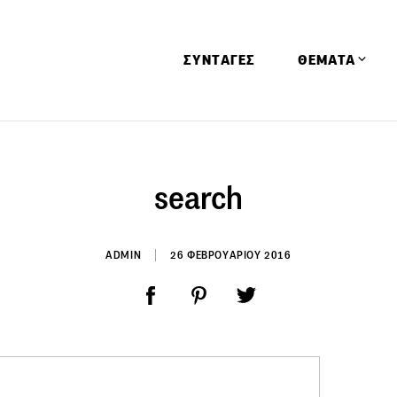
ΣΥΝΤΑΓΕΣ
ΘΕΜΑΤΑ
Απόψεις
Αφιερώματα
search
Ειδήσεις
Έρευνες
ADMIN
26 ΦΕΒΡΟΥΑΡΙΟΥ 2016
Οινοπνευματώ
Παιδί
Υγεία & Διατρ