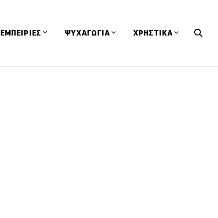
ΕΜΠΕΙΡΙΕΣ
ΨΥΧΑΓΩΓΙΑ
ΧΡΗΣΤΙΚΑ
Εκδηλώσεις
CineFood
Θερμιδομετρητής
Εστιατόρια
Lifestyle
Λεξικό Κουζίνας
ΣΥΝΤΑΓΕΣ
ΑΡΘΡΑ
Μαγαζιά
Viral Videos
Συμβουλές
Πρόσωπα
Βιβλία
Τα Φρέσκα Του Μήνα
δη
Προϊόντα
Διαγωνισμοί
Τεχνικές
Ταξίδια
Κουίζ
οφή