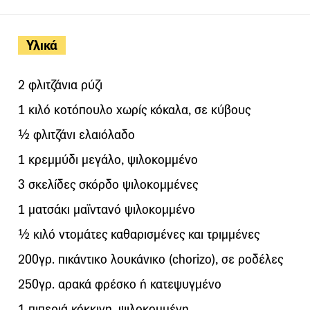
Υλικά
2 φλιτζάνια ρύζι
1 κιλό κοτόπουλο χωρίς κόκαλα, σε κύβους
½ φλιτζάνι ελαιόλαδο
1 κρεμμύδι μεγάλο, ψιλοκομμένο
3 σκελίδες σκόρδο ψιλοκομμένες
1 ματσάκι μαϊντανό ψιλοκομμένο
½ κιλό ντομάτες καθαρισμένες και τριμμένες
200γρ. πικάντικο λουκάνικο (chorizo), σε ροδέλες
250γρ. αρακά φρέσκο ή κατεψυγμένο
1 πιπεριά κόκκινη, ψιλοκομμένη