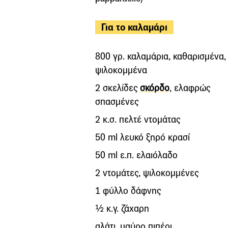
Για το καλαμάρι
800 γρ. καλαμάρια, καθαρισμένα,
ψιλοκομμένα
2 σκελίδες
σκόρδο
, ελαφρώς
σπασμένες
2 κ.σ. πελτέ ντομάτας
50 ml λευκό ξηρό κρασί
50 ml ε.π. ελαιόλαδο
2 ντομάτες, ψιλοκομμένες
1 φύλλο δάφνης
½ κ.γ. ζάχαρη
αλάτι, μαύρο πιπέρι