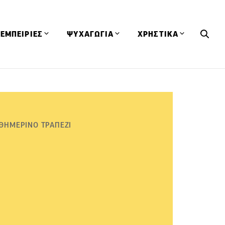
ΕΜΠΕΙΡΙΕΣ
ΨΥΧΑΓΩΓΙΑ
ΧΡΗΣΤΙΚΑ
Εκδηλώσεις
CineFood
Θερμιδομετρητής
Εστιατόρια
Lifestyle
Λεξικό Κουζίνας
ΣΥΝΤΑΓΕΣ
ΑΡΘΡΑ
Μαγαζιά
Viral Videos
Συμβουλές
ΘΗΜΕΡΙΝΟ ΤΡΑΠΕΖΙ
Πρόσωπα
Βιβλία
Τα Φρέσκα Του Μήνα
δη
Προϊόντα
Διαγωνισμοί
Τεχνικές
Ταξίδια
Κουίζ
οφή