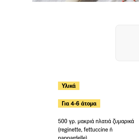
Υλικά
Για 4-6 άτομα
500 γρ. μακριά πλατιά ζυμαρικά
(reginette, fettuccine ή
pappardelle)