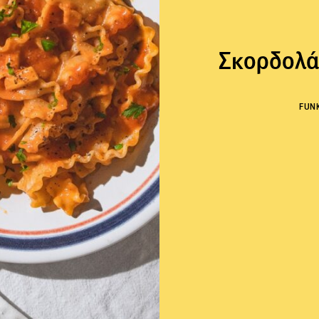
Σκορδολά
FUN