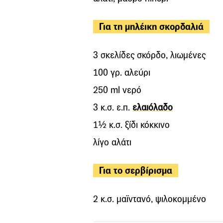
Για τη μηλέικη σκορδαλιά
3 σκελίδες σκόρδο, λιωμένες
100 γρ. αλεύρι
250 ml νερό
3 κ.σ. ε.π.
ελαιόλαδο
1½ κ.σ. ξίδι κόκκινο
λίγο αλάτι
Για το σερβίρισμα
2 κ.σ. μαϊντανό, ψιλοκομμένο