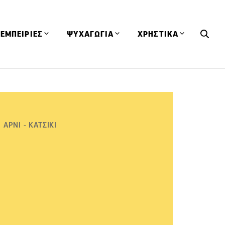
ΕΜΠΕΙΡΙΕΣ
ΨΥΧΑΓΩΓΙΑ
ΧΡΗΣΤΙΚΑ
Εκδηλώσεις
CineFood
Θερμιδομετρητής
Εστιατόρια
Lifestyle
Λεξικό Κουζίνας
ΣΥΝΤΑΓΕΣ
ΑΡΘΡΑ
Μαγαζιά
Viral Videos
Συμβουλές
ΑΡΝΙ - ΚΑΤΣΙΚΙ
Πρόσωπα
Βιβλία
Τα Φρέσκα Του Μήνα
δη
Προϊόντα
Διαγωνισμοί
Τεχνικές
Ταξίδια
Κουίζ
οφή