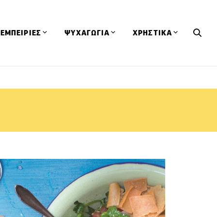
ΕΜΠΕΙΡΙΕΣ
ΨΥΧΑΓΩΓΙΑ
ΧΡΗΣΤΙΚΑ
Εκδηλώσεις
CineFood
Θερμιδομετρητής
Εστιατόρια
Lifestyle
Λεξικό Κουζίνας
ΣΥΝΤΑΓΕΣ
ΑΡΘΡΑ
Μαγαζιά
Viral Videos
Συμβουλές
Πρόσωπα
Βιβλία
Τα Φρέσκα Του Μήνα
δη
Προϊόντα
Διαγωνισμοί
Τεχνικές
Ταξίδια
Κουίζ
οφή