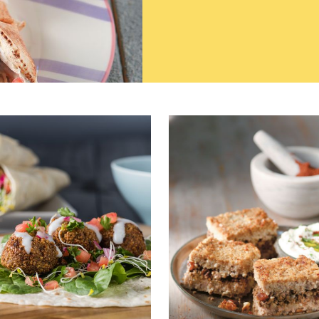
Νηστίσιμα
Στο Πι και Φι
Κυριακάτικο τραπέζι
Σνακ
Με ό,τι περισσεύει
Light
Πρωινό – Brunch
όπος μαγειρέματος
Κατσαρόλας
Φούρνου
Τηγάνι
Σχάρας - BBQ
Χωρίς μαγείρεμα
ιο υλικό