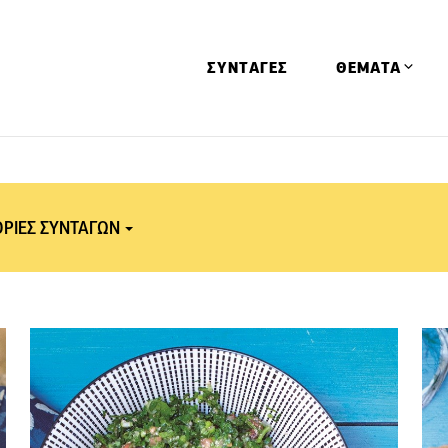
ΣΥΝΤΑΓΕΣ
ΘΕΜΑΤΑ
Απόψεις
Αφιερώματα
ΡΙΕΣ ΣΥΝΤΑΓΩΝ
Ειδήσεις
Έρευνες
Οινοπνευματώ
ικές Κουζίνες
Παιδί
Λίβανος
Υγεία & Διατρ
Κωνσταντινούπολη
Ιράν
ρι
Ινδία