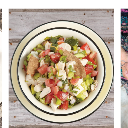
Κούβα
Κίνα
Ιταλία
Ισπανία
Ιράκ
Ιαπωνία
ος πιάτου
Ορεκτικά – Μεζέδες
Σαλάτες
Κυρίως πιάτα
Τα βασικά
Σάλτσες - Σος - Ντιπ -
Αλείμματα