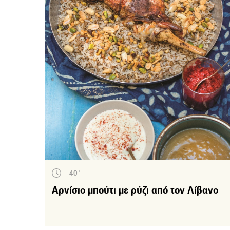
Κιμάδες
Φθινόπωρο -
Χειμώνας
Πουλερικά
Διεθνής κουζίνα
Κρέας
Γιορτινό τραπέζι
Γλυκά
Χριστούγεννα
Ψάρια-Θαλασσινά
Πάσχα
Συνταγές με κρέμα
γάλακτος
Για το πάρτι
Σούπες
Ελληνική κουζίνα
Σοκολάτα
Για το παιδί
Ροφήματα
Καθημερινό τραπέζι
40'
Ζύμες - Ψωμιά
Fusion
Αρνίσιο μπούτι με ρύζι από τον Λίβανο
Ζυμαρικά
Αυγό-Τυρί