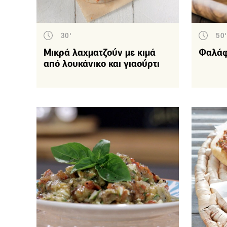
30'
50'
Μικρά λαχματζούν με κιμά
Φαλάφ
από λουκάνικο και γιαούρτι
Κι
Γλ