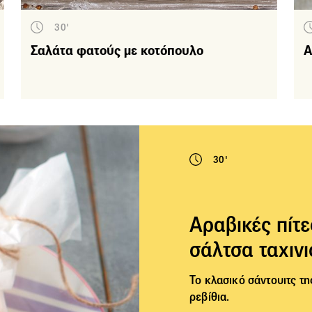
Ζωμοί - Μαρινάδες
30'
Βασικές συνταγές
Σαλάτα φατούς με κοτόπουλο
Α
Συνοδευτικά
Σούπες
Επιδόρπια
δος γεύματος
Καθημερινό τραπέζι
30'
Ειδική διατροφή
Για vegans
Για χορτοφάγους
Αραβικές πίτ
Για διαβητικούς
σάλτσα ταχινι
Χωρίς γλουτένη
Το κλασικό σάντουιτς τ
Οικονομικές
ρεβίθια
.