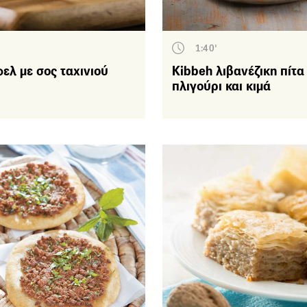
Όσπρια - Σπόροι -
Δημητριακά
1:40'
Λαχανικά
ελ με σος ταχινιού
Kibbeh λιβανέζικη πίτα
πλιγούρι και κιμά
Ρύζι
Πίτες – Τάρτες
Κρεατικά
Πουλερικά
Ζύμες - Ψωμιά
Ζυμαρικά
Αβγό - Τυρί
Ψάρια-Θαλασσινά
μάδες
υκά