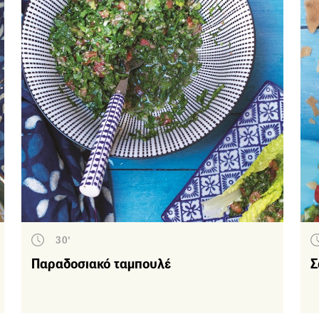
Γερμανία
Γαλλία
Βραζιλία
Αργεντινή
Αμερική
Ταϊλάνδη
Σκανδιναβία
Ρωσία
Πορτογαλία
Περού
30'
Μεξικό
Παραδοσιακό ταμπουλέ
Σ
Μεγάλη Βρετανία
Κύπρος