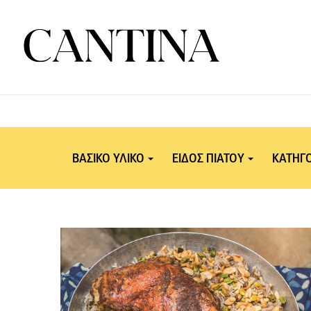
ΒΑΣΙΚΟ ΥΛΙΚΟ
ΕΙΔΟΣ ΠΙΑΤΟΥ
ΚΑΤΗΓΟ
Όσπρια - Σπόροι -
Περίσταση – Είδος
Εθν
Δημητριακά
Κουζίνας
Λαχανικά
Ethnic
Ρύζι
Εποχικές συνταγές
Πίτες-Πίτσες-Τάρτες
Άνοιξη - Καλοκαί