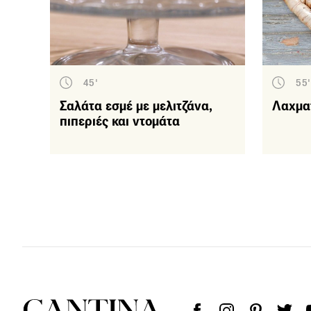
45'
55'
Σαλάτα εσμέ με μελιτζάνα,
Λαχμα
πιπεριές και ντομάτα