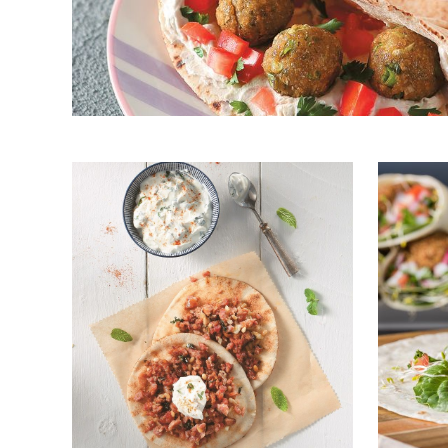
Τρ
Κύρ