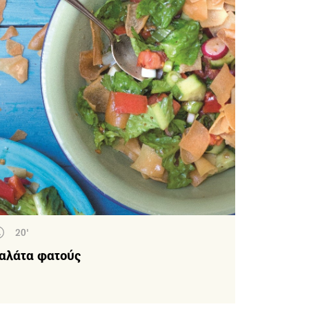
20'
αλάτα φατούς