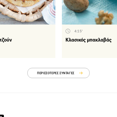
Γλυκά τηγανιού
Γλυκά ταψιού – Πίτες
Tάρτες
Light-γλυκά
4:15'
τζούν
Κλασικός μπακλαβάς
Τούρτες – Πάστες
Σοκολάτα
Παγωτά – Σορμπέ
Μπισκότα – Κουλούρια
– Μικρά κεράσματα
ΠΕΡΙΣΣΟΤΕΡΕΣ ΣΥΝΤΑΓΕΣ
Λικέρ & Ροφήματα
Κρέμες - Μους - Ζελέ
Κέικ – Τσουρέκια
Εποχικά γλυκά