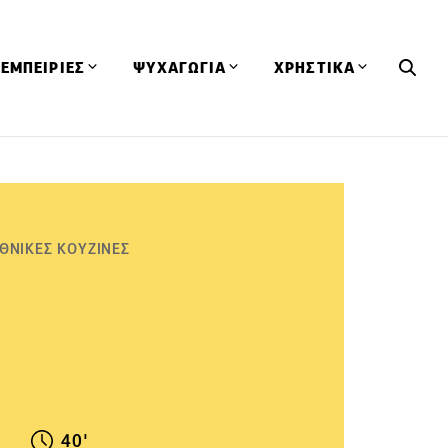
ΕΜΠΕΙΡΙΕΣ
ΨΥΧΑΓΩΓΙΑ
ΧΡΗΣΤΙΚΑ
Εκδηλώσεις
CineFood
Θερμιδομετρητής
Εστιατόρια
Lifestyle
Λεξικό Κουζίνας
ΣΥΝΤΑΓΕΣ
ΑΡΘΡΑ
Μαγαζιά
Viral Videos
Συμβουλές
ΘΝΙΚΕΣ ΚΟΥΖΙΝΕΣ
Πρόσωπα
Βιβλία
Τα Φρέσκα Του Μήνα
δη
Προϊόντα
Διαγωνισμοί
Τεχνικές
Ταξίδια
Κουίζ
οφή
40'