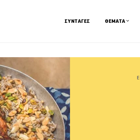
ΣΥΝΤΑΓΕΣ
ΘΕΜΑΤΑ
Απόψεις
Αφιερώματα
Ειδήσεις
Ε
Έρευνες
Οινοπνευματώ
Παιδί
Υγεία & Διατρ