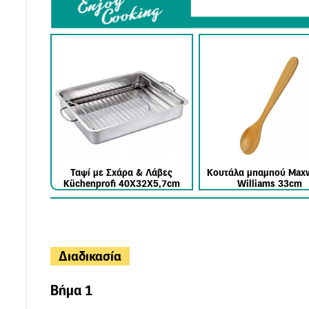
Ταψί με Σχάρα & Λάβες
Κουτάλα μπαμπού Maxw
Küchenprofi 40X32Χ5,7cm
Williams 33cm
Διαδικασία
Βήμα 1