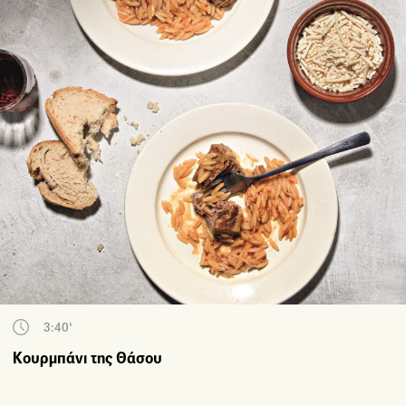
3:40'
Κουρμπάνι της Θάσου