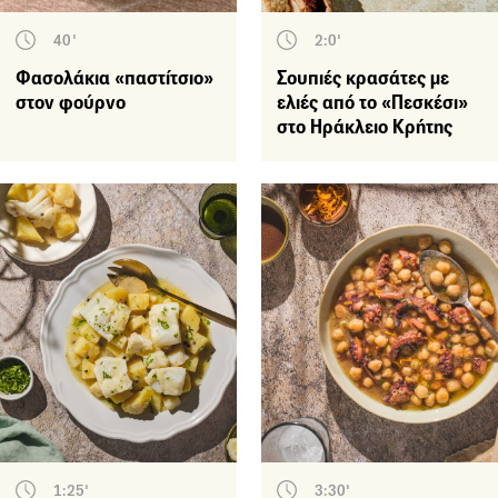
40'
2:0'
Φασολάκια «παστίτσιο»
Σουπιές κρασάτες με
στον φούρνο
ελιές από το «Πεσκέσι»
στο Ηράκλειο Κρήτης
1:25'
3:30'