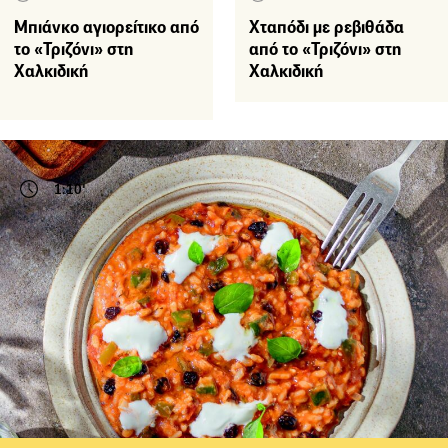
Μπιάνκο αγιορείτικο από
Χταπόδι με ρεβιθάδα
το «Τριζόνι» στη
από το «Τριζόνι» στη
Χαλκιδική
Χαλκιδική
1:10'