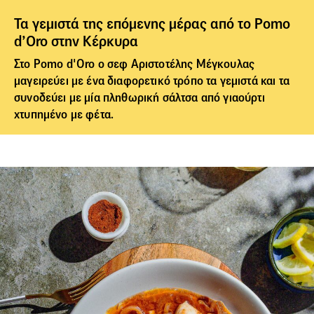
Τα γεμιστά της επόμενης μέρας από το Pomo
d’Oro στην Κέρκυρα
Στο Pomo d'Oro ο σεφ Αριστοτέλης Μέγκουλας
μαγειρεύει με ένα διαφορετικό τρόπο τα
γεμιστά
και τα
συνοδεύει με μία πληθωρική σάλτσα από γιαούρτι
χτυπημένο με φέτα.