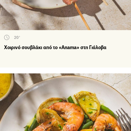
20'
Χοιρινό σουβλάκι από το «Anama» στη Γιάλοβα