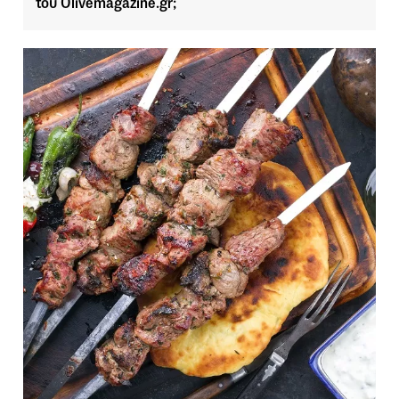
του Olivemagazine.gr;