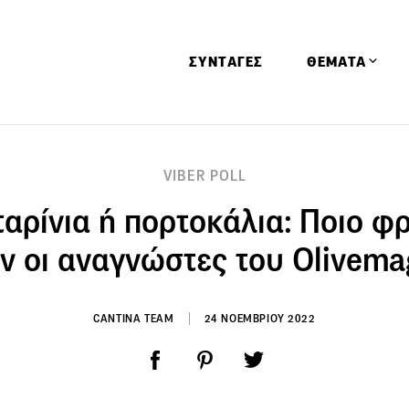
ΣΥΝΤΑΓΕΣ
ΘΕΜΑΤΑ
Απόψεις
VIBER POLL
Αφιερώματα
αρίνια ή πορτοκάλια: Ποιο φ
Ειδήσεις
Έρευνες
ν οι αναγνώστες του Olivema
Οινοπνευματώ
Παιδί
CANTINA TEAM
24 ΝΟΕΜΒΡΙΟΥ 2022
Υγεία & Διατρ